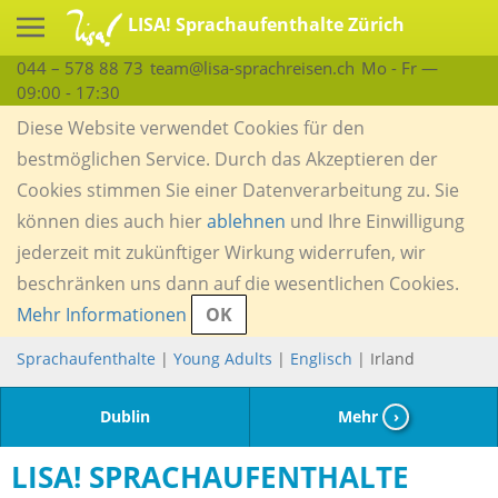
LISA! Sprachaufenthalte Zürich
044 – 578 88 73
team@lisa-sprachreisen.ch
Mo - Fr —
09:00 - 17:30
Diese Website verwendet Cookies für den
bestmöglichen Service. Durch das Akzeptieren der
Cookies stimmen Sie einer Datenverarbeitung zu. Sie
können dies auch hier
ablehnen
und Ihre Einwilligung
jederzeit mit zukünftiger Wirkung widerrufen, wir
beschränken uns dann auf die wesentlichen Cookies.
Mehr Informationen
OK
Sprachaufenthalte
|
Young Adults
|
Englisch
| Irland
Dublin
Mehr
›
LISA! SPRACHAUFENTHALTE