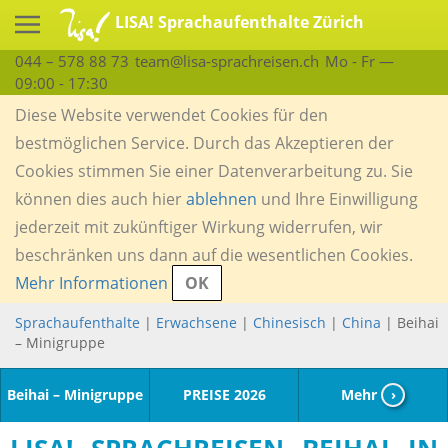
LISA! Sprachaufenthalte Zürich
044 – 578 88 73
team@lisa-sprachreisen.ch
Mo - Fr —
09:00 - 17:30
Diese Website verwendet Cookies für den
bestmöglichen Service. Durch das Akzeptieren der
Cookies stimmen Sie einer Datenverarbeitung zu. Sie
können dies auch hier
ablehnen
und Ihre Einwilligung
jederzeit mit zukünftiger Wirkung widerrufen, wir
beschränken uns dann auf die wesentlichen Cookies.
Mehr Informationen
OK
Sprachaufenthalte
|
Erwachsene
|
Chinesisch
|
China
| Beihai
– Minigruppe
Beihai – Minigruppe
PREISE 2026
Mehr
›