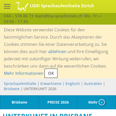
LISA! Sprachaufenthalte Zürich
044 – 578 88 73
team@lisa-sprachreisen.ch
Mo - Fr —
09:00 - 17:30
Diese Website verwendet Cookies für den
bestmöglichen Service. Durch das Akzeptieren der
Cookies stimmen Sie einer Datenverarbeitung zu. Sie
können dies auch hier
ablehnen
und Ihre Einwilligung
jederzeit mit zukünftiger Wirkung widerrufen, wir
beschränken uns dann auf die wesentlichen Cookies.
Mehr Informationen
OK
Sprachaufenthalte
|
Erwachsene
|
Englisch
|
Australien
|
Brisbane
| UNTERKUNFT 2026
Brisbane
PREISE 2026
Mehr
›