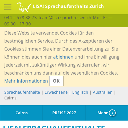
LISA! Sprachaufenthalte Zürich
044 – 578 88 73
team@lisa-sprachreisen.ch
Mo - Fr —
09:00 - 17:30
Diese Website verwendet Cookies für den
bestmöglichen Service. Durch das Akzeptieren der
Cookies stimmen Sie einer Datenverarbeitung zu. Sie
können dies auch hier
ablehnen
und Ihre Einwilligung
jederzeit mit zukünftiger Wirkung widerrufen, wir
beschränken uns dann auf die wesentlichen Cookies.
Mehr Informationen
OK
Sprachaufenthalte
|
Erwachsene
|
Englisch
|
Australien
|
Cairns
Cairns
PREISE 2027
Mehr
›