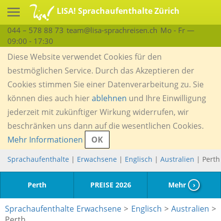
LISA! Sprachaufenthalte Zürich
044 – 578 88 73
team@lisa-sprachreisen.ch
Mo - Fr —
09:00 - 17:30
Diese Website verwendet Cookies für den
bestmöglichen Service. Durch das Akzeptieren der
Cookies stimmen Sie einer Datenverarbeitung zu. Sie
können dies auch hier
ablehnen
und Ihre Einwilligung
jederzeit mit zukünftiger Wirkung widerrufen, wir
beschränken uns dann auf die wesentlichen Cookies.
Mehr Informationen
OK
Sprachaufenthalte
|
Erwachsene
|
Englisch
|
Australien
| Perth
Perth
PREISE 2026
Mehr
›
Sprachaufenthalte Erwachsene
>
Englisch
>
Australien
>
Perth