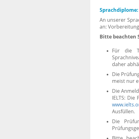
Sprachdiplome:
An unserer Sprac
an: Vorbereitung
Bitte beachten S
Für die T
Sprachnivea
daher abhä
Die Prüfung
meist nur e
Die Anmeldu
IELTS: Die
www.ielts.o
Ausfüllen.
Die Prüfu
Prüfungsgeb
Bitte beac