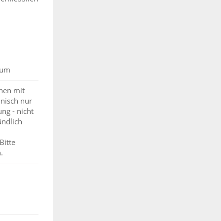
rum
onen mit
hnisch nur
ng - nicht
ändlich
Bitte
.