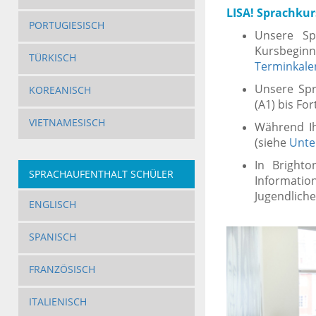
LISA! Sprachkur
PORTUGIESISCH
Unsere Sp
Kursbegin
TÜRKISCH
Terminkale
Unsere Spr
KOREANISCH
(A1) bis For
VIETNAMESISCH
Während Ih
(siehe
Unte
In Brighto
SPRACHAUFENTHALT SCHÜLER
Informatio
Jugendliche
ENGLISCH
SPANISCH
FRANZÖSISCH
ITALIENISCH