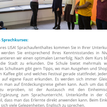
s Sprachkurses:
res LISA! Sprachaufenthaltes kommen Sie in Ihrer Unterku
 werden Sie entsprechend Ihres Kenntnisstandes in Ni
arantieren wir einen optimalen Lernerfolg. Nach dem Kurs b
 die Stadt zu erkunden. Die Schule bietet mehrmals w
 Das Schulteam gibt gern Tipps, wo man Ausgehen und Sho
 Kaffee gibt und welches Festival gerade stattfindet. Jede
 auf eigene Faust erkunden. Es werden sich immer Glei
en man auf Entdeckungsreise gehen kann. Auch um das E
 zu erproben, ist der Austausch mit den Einheimis
Ergänzung zum Sprachunterricht. Unterkünfte in der G
il, dass man das Erlernte direkt anwenden kann. Beim Ein
sich viele Gelegenheiten, Englisch zu sprechen.