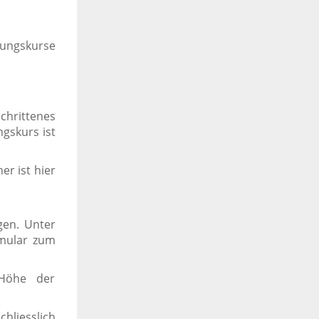
tungskurse
hrittenes
gskurs ist
er ist hier
gen. Unter
rmular zum
 Höhe der
hliesslich