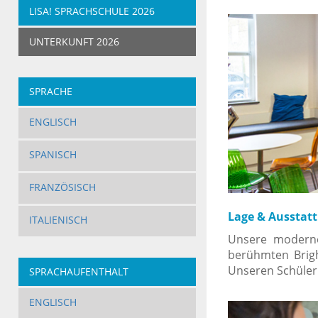
LISA! SPRACHSCHULE 2026
UNTERKUNFT 2026
SPRACHE
ENGLISCH
SPANISCH
FRANZÖSISCH
Lage & Ausstat
ITALIENISCH
Unsere moderne
berühmten Brigh
Unseren Schüler
SPRACHAUFENTHALT
ERWACHSENE
ENGLISCH