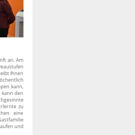
nft an. Am
veaustufen
leibt Ihnen
öchentlich
ppen kann,
r kann den
chgesinnte
rlernte zu
chen eine
astfamilie
kaufen und