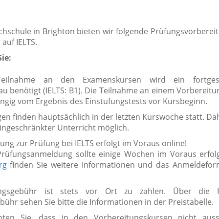
hschule in Brighton bieten wir folgende Prüfungsvorberei
 auf IELTS.
ie:
eilnahme an den Examenskursen wird ein fortgesc
u benötigt (IELTS: B1). Die Teilnahme an einem Vorbereitun
ngig vom Ergebnis des Einstufungstests vor Kursbeginn.
en finden hauptsächlich in der letzten Kurswoche statt. Dah
ingeschränkter Unterricht möglich.
ng zur Prüfung bei IELTS erfolgt im Voraus online!
 Prüfungsanmeldung sollte einige Wochen im Voraus erfol
rg
finden Sie weitere Informationen und das Anmeldefo
ngsgebühr ist stets vor Ort zu zahlen. Über die
ühr sehen Sie bitte die Informationen in der Preistabelle.
hten Sie, dass in den Vorbereitungskursen nicht aussc