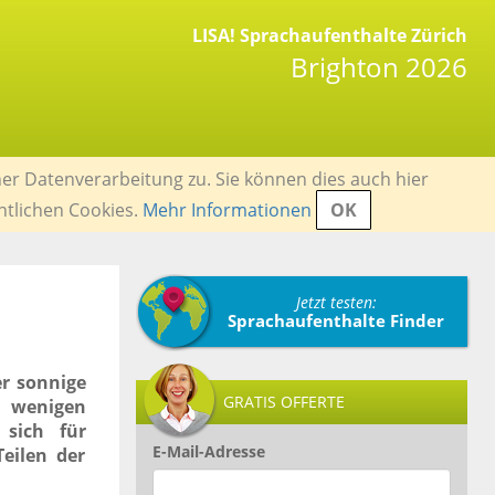
LISA! Sprachaufenthalte Zürich
Brighton 2026
er Datenverarbeitung zu. Sie können dies auch hier
ntlichen Cookies.
Mehr Informationen
OK
Jetzt testen:
Sprachaufenthalte Finder
er sonnige
GRATIS OFFERTE
n wenigen
 sich für
E-Mail-Adresse
eilen der