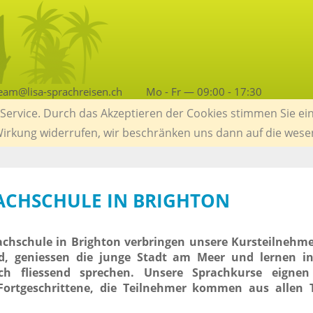
eam@lisa-sprachreisen.ch
Mo - Fr — 09:00 - 17:30
ervice. Durch das Akzeptieren der Cookies stimmen Sie ein
 Wirkung widerrufen, wir beschränken uns dann auf die wese
RACHSCHULE IN BRIGHTON
achschule in Brighton verbringen unsere Kursteilnehm
d, geniessen die junge Stadt am Meer und lernen i
ch fliessend sprechen. Unsere Sprachkurse eignen
ortgeschrittene, die Teilnehmer kommen aus allen T