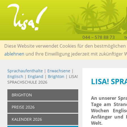
044 – 578 88 73
t
Diese Website verwendet Cookies für den bestmöglichen S
ablehnen
und Ihre Einwilligung jederzeit mit zukünftiger
Sprachaufenthalte
|
Erwachsene
|
Englisch
|
England
|
Brighton
| LISA!
LISA! SP
SPRACHSCHULE 2026
BRIGHTON
An unserer Spr
Tage am Stran
PREISE 2026
Wochen Englis
Anfänger und F
KALENDER 2026
Welt.