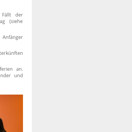
Fällt der
ag (siehe
n Anfänger
terkünften
erien an.
inder und