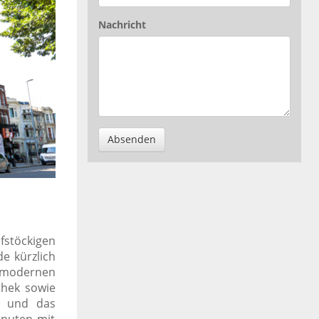
Nachricht
Absenden
fstöckigen
e kürzlich
t modernen
thek sowie
d und das
inuten mit