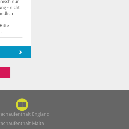
hnisch nur
ng - nicht
ändlich
Bitte
.
rachaufenthalt England
rachaufenthalt Malta