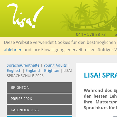
044 – 578 88 73
t
Diese Website verwendet Cookies für den bestmöglichen S
ablehnen
und Ihre Einwilligung jederzeit mit zukünftiger
Sprachaufenthalte
|
Young Adults
|
Englisch
|
England
|
Brighton
| LISA!
LISA! SP
SPRACHSCHULE 2026
BRIGHTON
Während des Sp
den besten Lehr
PREISE 2026
ihre Muttersp
Sprachkurs für 
KALENDER 2026