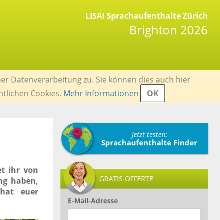
LISA! Sprachaufenthalte Zürich
Brighton 2026
er Datenverarbeitung zu. Sie können dies auch hier
ntlichen Cookies.
Mehr Informationen
OK
Jetzt testen:
Sprachaufenthalte Finder
t ihr von
GRATIS OFFERTE
ung haben,
 hat euer
E-Mail-Adresse