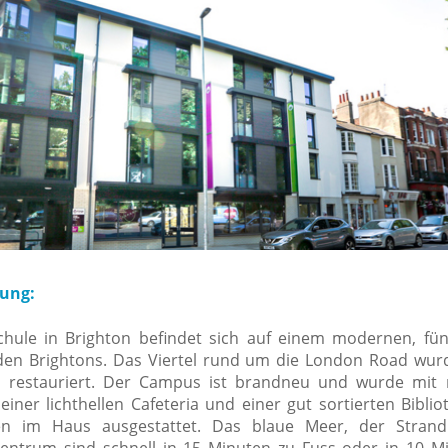
tung:
hule in Brighton befindet sich auf einem modernen, fün
n Brightons. Das Viertel rund um die London Road wurd
nd restauriert. Der Campus ist brandneu und wurde mi
iner lichthellen Cafeteria und einer gut sortierten Biblio
en im Haus ausgestattet. Das blaue Meer, der Stran
zentrum sind schnell in 15 Minuten zu Fuss oder in 10 M