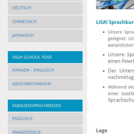
DEUTSCH
CHINESISCH
LISA! Sprachkur
Unsere Spra
JAPANISCH
geeignet. Un
wesentlicher
Unsere Spr
HIGH SCHOOL YEAR
einen Feier
KANADA – ENGLISCH
Der Unter
nachmittags
GROSSBRITANNIEN
Während des
einer Gastf
Sprachschu
FAMILIENSPRACHREISEN
ENGLISCH
Lage
FRANZÖSISCH