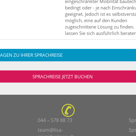
eingeschränkter Mobilität bautec
bedingt oder - je nach Einschränku
geeignet. Jedoch ist es selbstverst
möglich, eine auf den Kunden
zugeschnittene Lösung zu finden. 
lassen Sie sich ausführlich beraten
RAGEN ZU IHRER SPRACHREISE
SPRACHREISE JETZT BUCHEN
044 – 578 88 73
Sp
team@lisa-
Sp