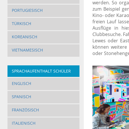
werden. So orga
zum Beispiel ge
PORTUGIESISCH
Kino- oder Karao
freien Lauf las
TÜRKISCH
Ausflüge in hi
Clubbesuche. Fah
KOREANISCH
Lewes oder Eas
können weitere
VIETNAMESISCH
oder Stonehenge
SPRACHAUFENTHALT SCHÜLER
ENGLISCH
SPANISCH
FRANZÖSISCH
ITALIENISCH