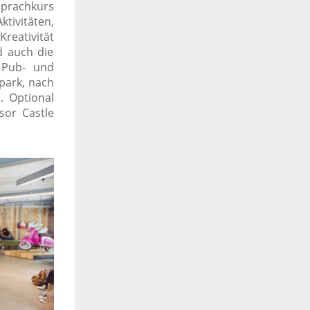
Sprachkurs
tivitäten,
Kreativität
d auch die
 Pub- und
lpark, nach
 Optional
sor Castle