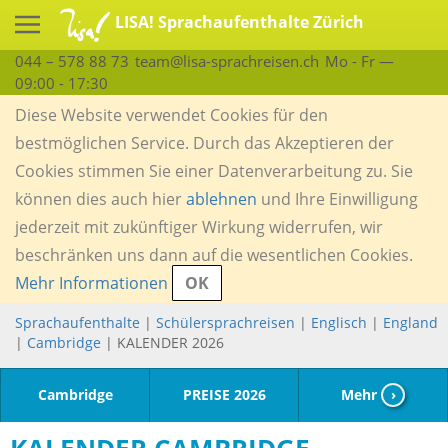
LISA! Sprachaufenthalte Zürich
044 – 578 88 73
team@lisa-sprachreisen.ch
Mo - Fr —
09:00 - 17:30
Diese Website verwendet Cookies für den
bestmöglichen Service. Durch das Akzeptieren der
Cookies stimmen Sie einer Datenverarbeitung zu. Sie
können dies auch hier
ablehnen
und Ihre Einwilligung
jederzeit mit zukünftiger Wirkung widerrufen, wir
beschränken uns dann auf die wesentlichen Cookies.
Mehr Informationen
OK
Sprachaufenthalte
|
Schülersprachreisen
|
Englisch
|
England
|
Cambridge
| KALENDER 2026
Cambridge
PREISE 2026
Mehr
›