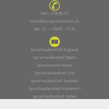
044 – 578 88 73
team@lisa-sprachreisen.ch
Mo - Fr — 09:00 - 17:30
Sprachaufenthalt England
Sprachaufenthalt Malta
Sprachreisen Irland
Sprachaufenthalt USA
Sprachaufenthalt Spanien
Sprachaufenthalt Frankreich
Sprachaufenthalt Italien