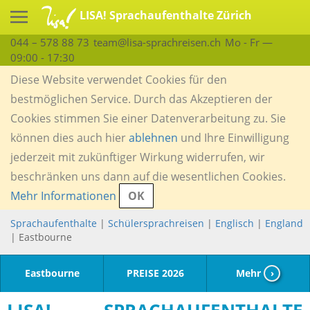
LISA! Sprachaufenthalte Zürich
044 – 578 88 73
team@lisa-sprachreisen.ch
Mo - Fr —
09:00 - 17:30
Diese Website verwendet Cookies für den
bestmöglichen Service. Durch das Akzeptieren der
Cookies stimmen Sie einer Datenverarbeitung zu. Sie
können dies auch hier
ablehnen
und Ihre Einwilligung
jederzeit mit zukünftiger Wirkung widerrufen, wir
beschränken uns dann auf die wesentlichen Cookies.
Mehr Informationen
OK
Sprachaufenthalte
|
Schülersprachreisen
|
Englisch
|
England
| Eastbourne
Eastbourne
PREISE 2026
Mehr
›