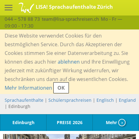
LISA! Sprachaufenthalte Zürich
044 – 578 88 73
team@lisa-sprachreisen.ch
Mo - Fr —
09:00 - 17:30
Diese Website verwendet Cookies für den
bestmöglichen Service. Durch das Akzeptieren der
Cookies stimmen Sie einer Datenverarbeitung zu. Sie
können dies auch hier
ablehnen
und Ihre Einwilligung
jederzeit mit zukünftiger Wirkung widerrufen, wir
beschränken uns dann auf die wesentlichen Cookies.
Mehr Informationen
OK
Sprachaufenthalte
|
Schülersprachreisen
|
Englisch
|
England
| Edinburgh
Edinburgh
PREISE 2026
Mehr
›