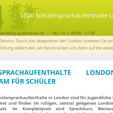
LISA! Schülersprachaufenthalte
eam@lisa-sprachreisen.ch
Mo - Fr — 09:00 - 17:30
ervice. Durch das Akzeptieren der Cookies stimmen Sie ein
 Wirkung widerrufen, wir beschränken uns dann auf die wese
SPRACHAUFENTHALTE LOND
AM FÜR SCHÜLER
hülersprachaufenthalte in London sind für Jugendliche 
gnet und finden im ruhigen, zentral gelegenen London
att. Im Komplettpreis sind Sprachkurs, Betreu