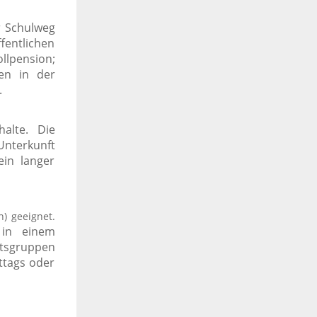
r Schulweg
ntlichen
llpension;
en in der
.
alte. Die
 Unterkunft
ein langer
n) geeignet.
 in einem
htsgruppen
ttags oder