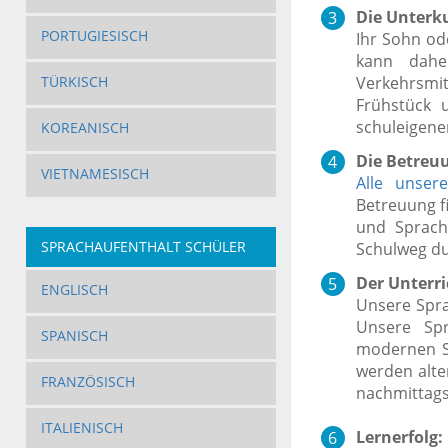
Die Unterku
PORTUGIESISCH
Ihr Sohn od
kann dahe
Verkehrsmi
TÜRKISCH
Frühstück 
schuleigenen
KOREANISCH
Die Betreu
VIETNAMESISCH
Alle unsere
Betreuung fi
und Sprachs
SPRACHAUFENTHALT SCHÜLER
Schulweg d
Der Unterri
ENGLISCH
Unsere Spr
Unsere Spr
SPANISCH
modernen S
werden alte
FRANZÖSISCH
nachmittags 
ITALIENISCH
Lernerfolg: