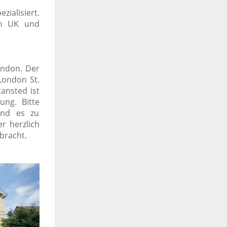
zialisiert.
ish UK und
ondon. Der
London St.
tansted ist
ung. Bitte
und es zu
r herzlich
bracht.