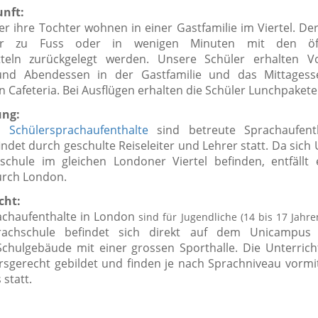
nft:
er ihre Tochter wohnen in einer Gastfamilie im Viertel. De
r zu Fuss oder in wenigen Minuten mit den öffe
tteln zurückgelegt werden.
Unsere Schüler erhalten Vo
und Abendessen in der Gastfamilie und das Mittagess
 Cafeteria. Bei Ausflügen erhalten die Schüler Lunchpakete
ung:
 Schülersprachaufenthalte
sind betreute Sprachaufenth
ndet durch geschulte Reiseleiter
und Lehrer statt. Da sich
chule im gleichen Londoner Viertel befinden, entfällt 
urch London.
cht:
achaufenthalte in London
sind für Jugendliche (14 bis 17 Jahre
achschule befindet sich direkt auf dem Unicampus
chulgebäude mit einer grossen Sporthalle
. Die Unterric
rsgerecht gebildet und finden je nach Sprachniveau vormi
statt.