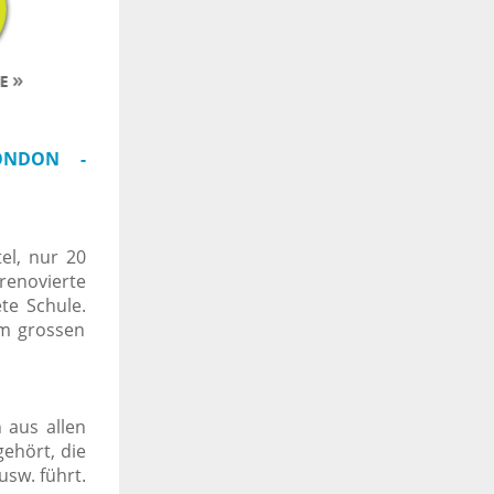
ONDON -
el, nur 20
renovierte
te Schule.
im grossen
 aus allen
gehört, die
usw. führt.