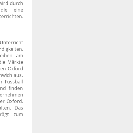
wird durch
 die eine
errichten.
nterricht
digkeiten.
reiben am
die Märkte
en Oxford
nwich aus.
im Fussball
nd finden
nternehmen
er Oxford.
lten.
Das
trägt zum