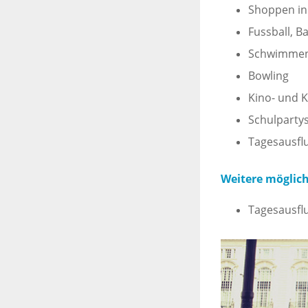
Shoppen in 
Fussball, 
Schwimme
Bowling
Kino- und 
Schulparty
Tagesausflu
Weitere mögliche
Tagesausfl