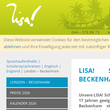
044 – 578 88 73
t
Diese Website verwendet Cookies für den bestmöglichen S
ablehnen
und Ihre Einwilligung jederzeit mit zukünftiger
Sprachaufenthalte
|
Schülersprachreisen
|
Englisch
|
LISA! 
England
| London – Beckenham
BECKENH
LONDON – BECKENHAM
PREISE 2026
Unsere LISA! Sc
17 Jahren geei
KALENDER 2026
Beckenham st