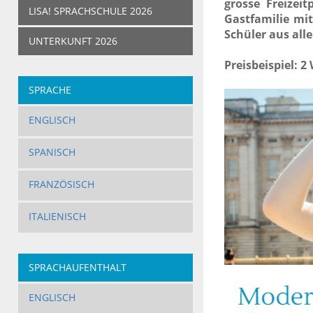
grosse Freizei
LISA! SPRACHSCHULE 2026
Gastfamilie mi
Schüler aus alle
UNTERKUNFT 2026
Preisbeispiel: 
SPRACHE
ENGLISCH
SPANISCH
FRANZÖSISCH
ITALIENISCH
SPRACHAUFENTHALT
ERWACHSENE
ENGLISCH