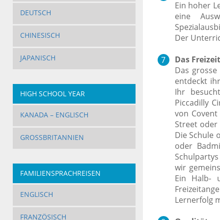
Ein hoher L
DEUTSCH
eine Ausw
Spezialausb
CHINESISCH
Der Unterric
JAPANISCH
Das Freize
Das grosse 
entdeckt ih
Ihr besuch
HIGH SCHOOL YEAR
Piccadilly 
von Covent
KANADA – ENGLISCH
Street oder
Die Schule 
GROSSBRITANNIEN
oder Badm
Schulparty
wir gemeins
FAMILIENSPRACHREISEN
Ein Halb- 
Freizeitan
ENGLISCH
Lernerfolg m
FRANZÖSISCH