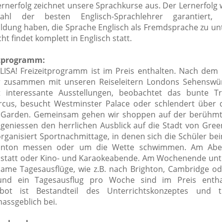
ernerfolg zeichnet unsere Sprachkurse aus.
Der Lernerfolg 
ahl der besten Englisch-Sprachlehrer garantiert,
ildung haben, die Sprache Englisch als Fremdsprache zu unt
ht findet komplett in Englisch statt.
itprogramm:
LISA! Freizeitprogramm ist im Preis enthalten.
Nach dem U
r zusammen mit unseren Reiseleitern Londons Sehenswür
t interessante Ausstellungen, beobachtet das bunte T
Circus, besucht Westminster Palace oder schlendert über 
 Garden. Gemeinsam gehen wir shoppen auf der berühmt
 geniessen den herrlichen Ausblick auf die Stadt von Gree
organisiert Sportnachmittage, in denen sich die Schüler be
inton messen oder um die Wette schwimmen. Am Abe
s statt oder Kino- und Karaokeabende. Am Wochenende u
ame Tagesausflüge, wie z.B. nach Brighton, Cambridge od
und ein Tagesausflug pro Woche sind im Preis entha
gebot ist Bestandteil des Unterrichtskonzeptes und 
assgeblich bei.