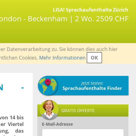
LISA! Sprachaufenthalte Zürich
 London - Beckenham | 2 Wo. 2509 CHF
er Datenverarbeitung zu. Sie können dies auch hier
ntlichen Cookies.
Mehr Informationen
OK
Jetzt testen:
ON -
Sprachaufenthalte Finder
GRATIS OFFERTE
von 14 bis
er Viertel
E-Mail-Adresse
ung, das