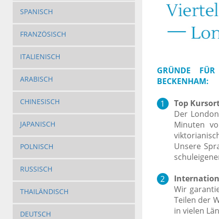
SPANISCH
FRANZÖSISCH
ITALIENISCH
GRÜNDE FÜR 
ARABISCH
BECKENHAM:
CHINESISCH
Top Kursort
Der Londone
Minuten vo
JAPANISCH
viktorianis
Unsere Spra
POLNISCH
schuleigene
RUSSISCH
Internation
Wir garanti
THAILÄNDISCH
Teilen der 
in vielen Lä
DEUTSCH