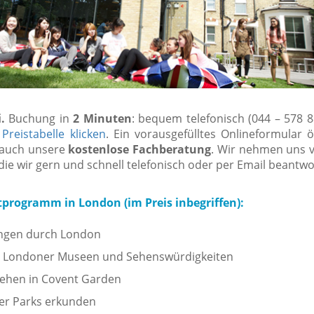
.
Buchung in
2 Minuten
: bequem telefonisch (044 – 578 8
r
Preistabelle klicken
. Ein vorausgefülltes Onlineformular ö
e auch unsere
kostenlose Fachberatung
. Wir nehmen uns vi
 die wir gern und schnell telefonisch oder per Email beantwo
itprogramm in London (im Preis inbegriffen):
ngen durch London
 Londoner Museen und Sehenswürdigkeiten
hen in Covent Garden
er Parks erkunden