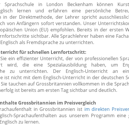
r Sprachschule in London Beckenham
können Kurst
nglisch lernen und erfahren eine persönliche Betr
n in der Direktmethode, der Lehrer spricht ausschliesslic
ch von Anfängern sofort verstanden. Unser Unterrichtsko
opäischen Union (EU) empfohlen. Bereits in der ersten 
rnfortschritte sichtbar. Alle Sprachlehrer haben eine Fach
 Englisch als Fremdsprache zu unterrichten.
terricht für schnellen Lernfortschritt:
Sie ein effizienter Unterricht, der von professionellen Sp
rt wird, die eine Spezialausbildung haben, um Eng
he zu unterrichten. Der Englisch-Unterricht an ei
e ist nicht mit dem Englisch-Unterricht in der deutschen S
. Sie tauchen auf Grossbritannien vollkommen in die Sprach
nerfolg ist bereits am ersten Tag sichtbar und deutlich.
thalte Grossbritannien im Preisvergleich
prachaufenthalt in Grossbritannien ist
im direkten Preisver
glisch-Sprachaufenthalten aus unserem Programm eine 
Englisch zu lernen.