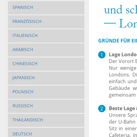
SPANISCH
FRANZÖSISCH
ITALIENISCH
GRÜNDE FÜR EI
ARABISCH
Lage Londo
Der Vorort 
CHINESISCH
Nur wenige
Londons. Di
JAPANISCH
einfach und
Gebäude wi
POLNISCH
gemeinsam i
RUSSISCH
Beste Lage 
Unsere Spra
THAILÄNDISCH
der U-Bahn 
Sitz in ein
DEUTSCH
Cafeteria, 