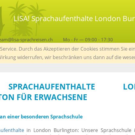
LISA! Sprachaufenthalte London Bur
eam@lisa-sprachreisen.ch
Mo - Fr — 09:00 - 17:30
ervice. Durch das Akzeptieren der Cookies stimmen Sie ein
 Wirkung widerrufen, wir beschränken uns dann auf die wese
 SPRACHAUFENTHALTE LO
TON FÜR ERWACHSENE
 an einer besonderen Sprachschule
ufenthalte
in London Burlington: Unsere Sprachschule 