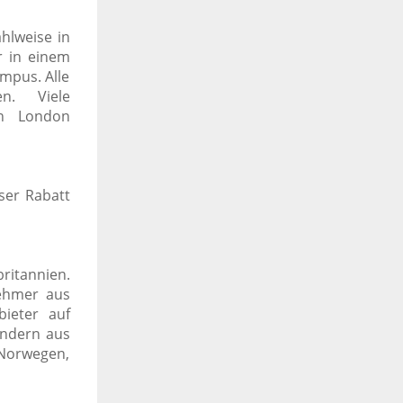
hlweise in
r in einem
mpus. Alle
n.
Viele
in London
ser Rabatt
ritannien.
nehmer aus
bieter auf
ondern aus
, Norwegen,