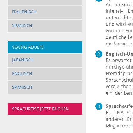
An unsere
intensiv E
ITALIENISCH
unterrichte
und wird au
SPANISCH
von der Eur
deutliche Le
die Sprache
YOUNG ADULTS
Englisch-Un
Es erwartet 
JAPANISCH
durchgefüh
Fremdsprac
ENGLISCH
Sprachschul
vergleichen
SPANISCH
ein, der Ler
Sprachaufen
SPRACHREISE JETZT BUCHEN
Ein LISA! S
anderen En
Möglichkeit 