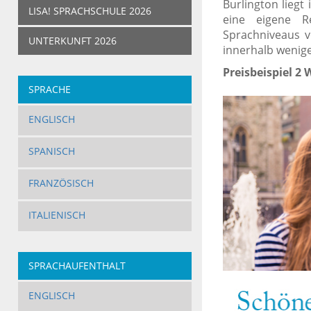
Burlington lieg
LISA! SPRACHSCHULE 2026
eine eigene R
Sprachniveaus v
UNTERKUNFT 2026
innerhalb wenige
Preisbeispiel 2
SPRACHE
ENGLISCH
SPANISCH
FRANZÖSISCH
ITALIENISCH
SPRACHAUFENTHALT
ERWACHSENE
ENGLISCH