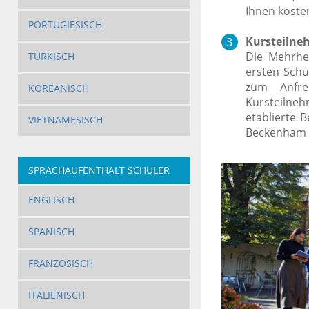
Ihnen koste
PORTUGIESISCH
Kursteilneh
Die Mehrhei
TÜRKISCH
ersten Schu
zum Anfre
KOREANISCH
Kursteilneh
etablierte 
VIETNAMESISCH
Beckenham g
SPRACHAUFENTHALT SCHÜLER
ENGLISCH
SPANISCH
FRANZÖSISCH
ITALIENISCH