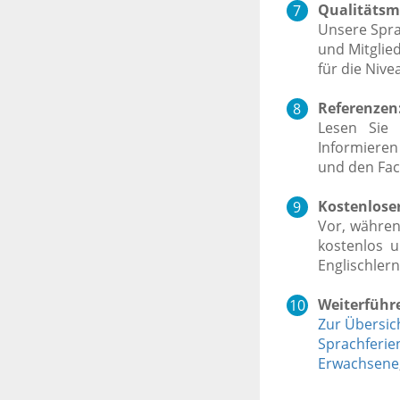
Qualitätsm
Unsere Spra
und Mitglie
für die Nive
Referenzen
Lesen Sie 
Informieren
und den Fac
Kostenloser
Vor, währen
kostenlos u
Englischler
Weiterführ
Zur Übersich
Sprachferie
Erwachsene