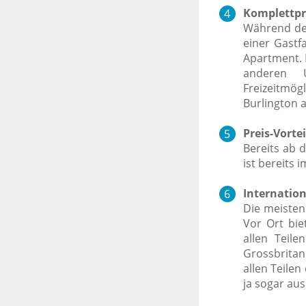
Komplettpr
Während des
einer Gastfa
Apartment. 
anderen 
Freizeitmö
Burlington a
Preis-Vortei
Bereits ab 
ist bereits 
Internation
Die meisten
Vor Ort bie
allen Teil
Grossbritan
allen Teile
ja sogar au