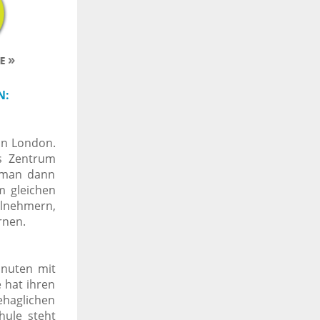
N:
on London.
as Zentrum
t man dann
m gleichen
lnehmern,
rnen.
inuten mit
 hat ihren
ehaglichen
hule steht