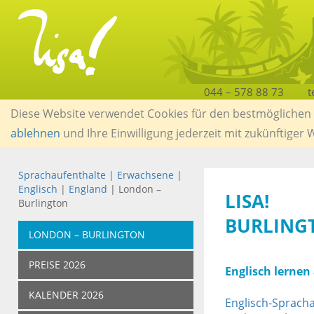
044 – 578 88 73
t
Diese Website verwendet Cookies für den bestmöglichen S
ablehnen
und Ihre Einwilligung jederzeit mit zukünftiger
Sprachaufenthalte
|
Erwachsene
|
Englisch
|
England
| London –
LISA!
Burlington
BURLING
LONDON – BURLINGTON
PREISE 2026
Englisch lernen
KALENDER 2026
Englisch-Spracha