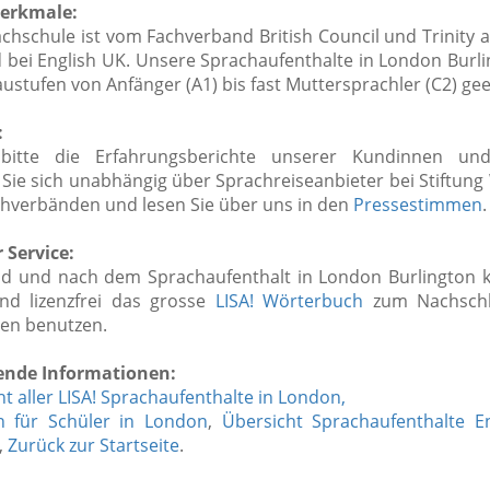
erkmale:
chschule ist vom Fachverband British Council und Trinity a
d bei English UK. Unsere Sprachaufenthalte in London Burli
austufen von Anfänger (A1) bis fast Muttersprachler (C2) gee
:
bitte die Erfahrungsberichte unserer Kundinnen un
 Sie sich unabhängig über Sprachreiseanbieter bei Stiftung
hverbänden und lesen Sie über uns in den
Pressestimmen
.
 Service:
d und nach dem Sprachaufenthalt in London Burlington 
nd lizenzfrei das grosse
LISA! Wörterbuch
zum Nachsch
nen benutzen.
ende Informationen:
t aller LISA! Sprachaufenthalte in London,
n für Schüler in London
,
Übersicht Sprachaufenthalte E
,
Zurück zur Startseite
.