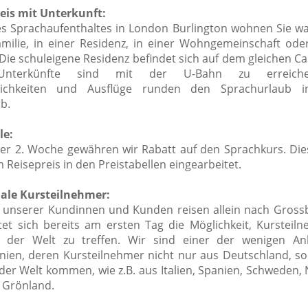
eis mit Unterkunft:
 Sprachaufenthaltes in London Burlington wohnen Sie wa
milie, in einer
Residenz, in einer Wohngemeinschaft ode
Die schuleigene Residenz befindet sich auf dem gleichen Ca
Unterkünfte sind mit der U-Bahn zu erreiche
glichkeiten und Ausflüge runden den Sprachurlaub 
b.
le:
der 2. Woche gewähren wir Rabatt auf den Sprachkurs. Die
im Reisepreis in den Preistabellen eingearbeitet.
ale Kursteilnehmer:
 unserer Kundinnen und Kunden reisen allein nach Grossb
tet sich bereits am ersten Tag die Möglichkeit, Kursteil
en der Welt zu treffen. Wir sind einer der wenigen An
nien, deren Kursteilnehmer nicht nur aus Deutschland, s
n der Welt kommen, wie z.B. aus Italien, Spanien, Schweden
s Grönland.