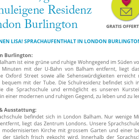
NEN LISA! SPRACHAUFENTHALT IN LONDON BURLINGTO
n Burlington:
Balham ist eine grüne und ruhige Wohngegend im Süden v
 Minuten mit der U-Bahn von Balham entfernt, liegt d
e Oxford Street sowie alle Sehenswürdigkeiten erreich
 bequem mit der Tube. Die Schulresidenz befindet sich i
e die Sprachschule und ermöglicht es unseren Kurstei
n einer modernen und ruhigen Gegend, zu leben und zu le
& Ausstattung:
chschule befindet sich in London Balham. Nur wenige M
entfernt, liegt das Zentrum Londons. Unsere Sprachschule
er modernisierten Kirche mit grossem Garten und einer b
in der täglich frisch gekocht wird. Innerhalb der Sprachsc