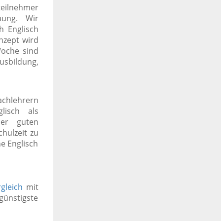
eilnehmer
euung.
Wir
h Englisch
nzept wird
Woche sind
ausbildung,
rachlehrern
lisch als
ner guten
chulzeit zu
e Englisch
gleich
mit
günstigste