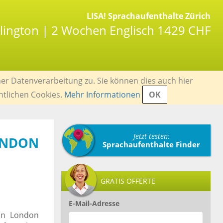
LISA! Sprachaufenthalte Zürich
lington | 2 Wochen Englisch 1429 CHF
er Datenverarbeitung zu. Sie können dies auch hier
ntlichen Cookies.
Mehr Informationen
OK
Jetzt testen:
NDON
Sprachaufenthalte Finder
GRATIS OFFERTE
E-Mail-Adresse
in London