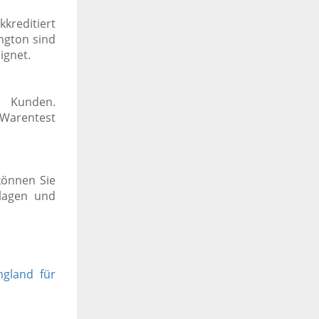
kkreditiert
ngton sind
ignet.
d Kunden.
 Warentest
können Sie
lagen und
ngland für