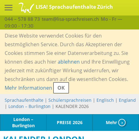
LISA! Sprachaufenthalte Zürich
044 – 578 88 73
team@lisa-sprachreisen.ch
Mo - Fr —
09:00 - 17:30
Diese Website verwendet Cookies für den
bestmöglichen Service. Durch das Akzeptieren der
Cookies stimmen Sie einer Datenverarbeitung zu. Sie
können dies auch hier
ablehnen
und Ihre Einwilligung
jederzeit mit zukünftiger Wirkung widerrufen, wir
beschränken uns dann auf die wesentlichen Cookies.
Mehr Informationen
OK
Sprachaufenthalte
|
Schülersprachreisen
|
Englisch
|
England
|
London – Burlington
| KALENDER 2026
London –
PREISE 2026
Mehr
›
Burlington