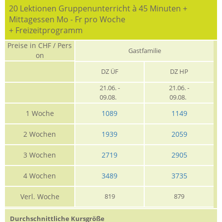
20 Lektionen Gruppenunterricht à 45 Minuten +
Mittagessen Mo - Fr pro Woche
+ Freizeitprogramm
Preise in CHF / Pers
Gastfamilie
on
DZ ÜF
DZ HP
21.06. -
21.06. -
09.08.
09.08.
1 Woche
1089
1149
2 Wochen
1939
2059
3 Wochen
2719
2905
4 Wochen
3489
3735
Verl. Woche
819
879
Durchschnittliche Kursgröße