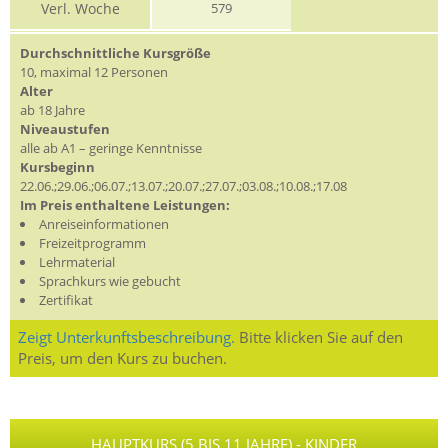
Verl. Woche
579
Durchschnittliche Kursgröße
10, maximal 12 Personen
Alter
ab 18 Jahre
Niveaustufen
alle ab A1 – geringe Kenntnisse
Kursbeginn
22.06.;29.06.;06.07.;13.07.;20.07.;27.07.;03.08.;10.08.;17.08
Im Preis enthaltene Leistungen:
Anreiseinformationen
Freizeitprogramm
Lehrmaterial
Sprachkurs wie gebucht
Zertifikat
Zeigt Unterkunftsbeschreibung.
Bitte klicken Sie auf den
Preis, um den Kurs zu buchen.
HAUPTKURS (5 BIS 11 JAHRE) - KINDER