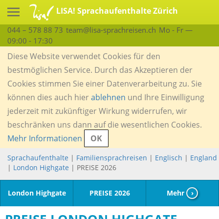
LISA! Sprachaufenthalte Zürich
044 – 578 88 73
team@lisa-sprachreisen.ch
Mo - Fr —
09:00 - 17:30
Diese Website verwendet Cookies für den
bestmöglichen Service. Durch das Akzeptieren der
Cookies stimmen Sie einer Datenverarbeitung zu. Sie
können dies auch hier
ablehnen
und Ihre Einwilligung
jederzeit mit zukünftiger Wirkung widerrufen, wir
beschränken uns dann auf die wesentlichen Cookies.
Mehr Informationen
OK
Sprachaufenthalte
|
Familiensprachreisen
|
Englisch
|
England
|
London Highgate
| PREISE 2026
London Highgate
PREISE 2026
Mehr
›