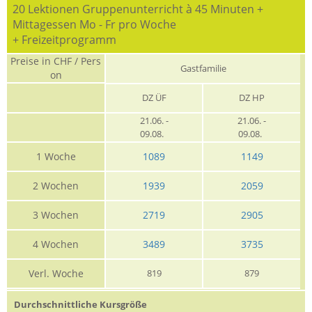
20 Lektionen Gruppenunterricht à 45 Minuten +
Mittagessen Mo - Fr pro Woche
+ Freizeitprogramm
Preise in CHF / Pers
Gastfamilie
on
DZ ÜF
DZ HP
21.06. -
21.06. -
09.08.
09.08.
1 Woche
1089
1149
2 Wochen
1939
2059
3 Wochen
2719
2905
4 Wochen
3489
3735
Verl. Woche
819
879
Durchschnittliche Kursgröße