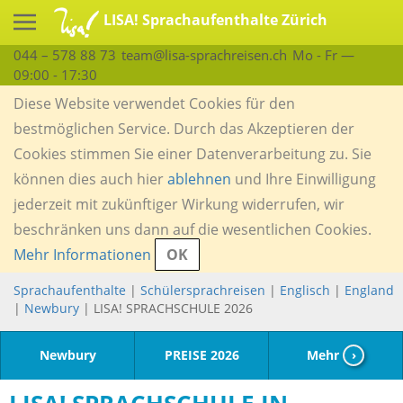
LISA! Sprachaufenthalte Zürich
044 – 578 88 73
team@lisa-sprachreisen.ch
Mo - Fr —
09:00 - 17:30
Diese Website verwendet Cookies für den
bestmöglichen Service. Durch das Akzeptieren der
Cookies stimmen Sie einer Datenverarbeitung zu. Sie
können dies auch hier
ablehnen
und Ihre Einwilligung
jederzeit mit zukünftiger Wirkung widerrufen, wir
beschränken uns dann auf die wesentlichen Cookies.
Mehr Informationen
OK
Sprachaufenthalte
|
Schülersprachreisen
|
Englisch
|
England
|
Newbury
| LISA! SPRACHSCHULE 2026
Newbury
PREISE 2026
Mehr
›