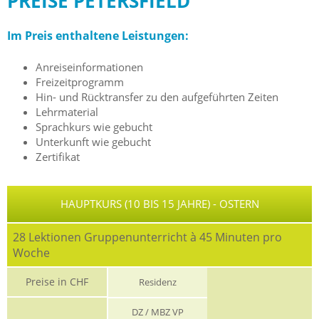
PREISE PETERSFIELD
Im Preis enthaltene Leistungen:
Anreiseinformationen
Freizeitprogramm
Hin- und Rücktransfer zu den aufgeführten Zeiten
Lehrmaterial
Sprachkurs wie gebucht
Unterkunft wie gebucht
Zertifikat
HAUPTKURS (10 BIS 15 JAHRE) - OSTERN
28 Lektionen Gruppenunterricht à 45 Minuten pro
Woche
Preise in CHF
Residenz
DZ / MBZ VP