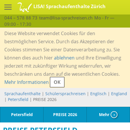
LISA! Sprachaufenthalte Zürich
044 – 578 88 73
team@lisa-sprachreisen.ch
Mo - Fr —
09:00 - 17:30
Diese Website verwendet Cookies für den
bestmöglichen Service. Durch das Akzeptieren der
Cookies stimmen Sie einer Datenverarbeitung zu. Sie
können dies auch hier
ablehnen
und Ihre Einwilligung
jederzeit mit zukünftiger Wirkung widerrufen, wir
beschränken uns dann auf die wesentlichen Cookies.
Mehr Informationen
OK
Sprachaufenthalte
|
Schülersprachreisen
|
Englisch
|
England
|
Petersfield
| PREISE 2026
Petersfield
PREISE 2026
Mehr
›