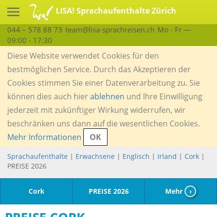
LISA! Sprachaufenthalte Zürich
044 – 578 88 73
team@lisa-sprachreisen.ch
Mo - Fr —
09:00 - 17:30
Diese Website verwendet Cookies für den
bestmöglichen Service. Durch das Akzeptieren der
Cookies stimmen Sie einer Datenverarbeitung zu. Sie
können dies auch hier
ablehnen
und Ihre Einwilligung
jederzeit mit zukünftiger Wirkung widerrufen, wir
beschränken uns dann auf die wesentlichen Cookies.
Mehr Informationen
OK
Sprachaufenthalte
|
Erwachsene
|
Englisch
|
Irland
|
Cork
|
PREISE 2026
Cork
PREISE 2026
Mehr
›