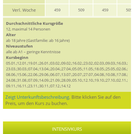
Verl. Woche
459
509
459
505
Durchschnittliche Kursgröße
12, maximal 14 Personen
Alter
ab 18 Jahre (Gastfamilie: ab 16 Jahre)
Niveaustufen
alle ab A1 – geringe Kenntnisse
Kursbeginn
05.01.;12.01.;19.01.;26.01.;03.02.;09.02.;16.02.;23.02.;02.03.;09.03.;16.03.;
23.03.;30.03.;07.04.;13.04.;20.04.;27.04.;05.05.;11.05.;18.05.;25.05.;02.06.;
08.06.;15.06.;22.06.;29.06.;06.07.;13.07.;20.07.;27.07.;04.08.;10.08.;17.08.;
24.08.;31.08.;07.09.;14.09.;21.09.;28.09.;05.10.;12.10.;19.10.;27.10.;02.11.;
09.11.;16.11.;23.11.;30.11.;07.12.;14.12
Zeigt Unterkunftsbeschreibung.
Bitte klicken Sie auf den
Preis, um den Kurs zu buchen.
INTENSIVKURS