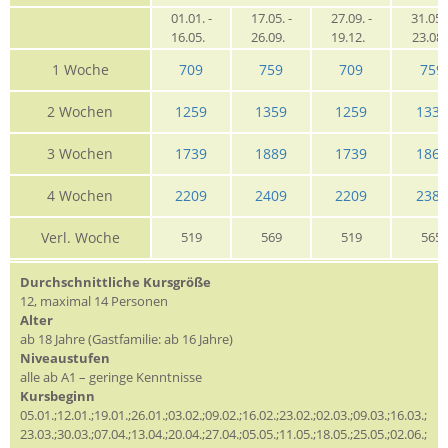
01.01. -
17.05. -
27.09. -
31.05. 
16.05.
26.09.
19.12.
23.08
1 Woche
709
759
709
759
2 Wochen
1259
1359
1259
1339
3 Wochen
1739
1889
1739
1869
4 Wochen
2209
2409
2209
2385
Verl. Woche
519
569
519
565
Durchschnittliche Kursgröße
12, maximal 14 Personen
Alter
ab 18 Jahre (Gastfamilie: ab 16 Jahre)
Niveaustufen
alle ab A1 – geringe Kenntnisse
Kursbeginn
05.01.;12.01.;19.01.;26.01.;03.02.;09.02.;16.02.;23.02.;02.03.;09.03.;16.03.;
23.03.;30.03.;07.04.;13.04.;20.04.;27.04.;05.05.;11.05.;18.05.;25.05.;02.06.;