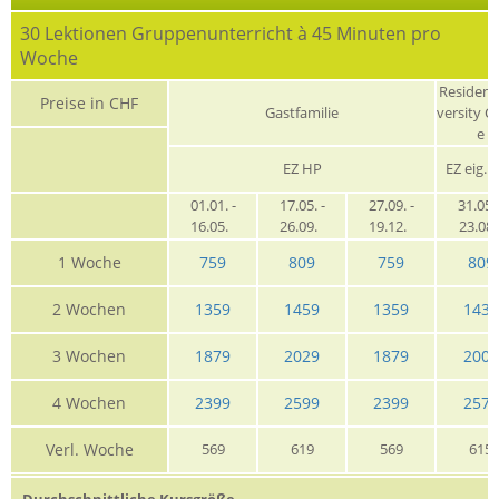
30 Lektionen Gruppenunterricht à 45 Minuten pro
Woche
Residenz
Preise in CHF
Gastfamilie
versity C
e
EZ HP
EZ eig. 
01.01. -
17.05. -
27.09. -
31.05. 
16.05.
26.09.
19.12.
23.08
1 Woche
759
809
759
809
2 Wochen
1359
1459
1359
1439
3 Wochen
1879
2029
1879
2009
4 Wochen
2399
2599
2399
2575
Verl. Woche
569
619
569
615
Durchschnittliche Kursgröße