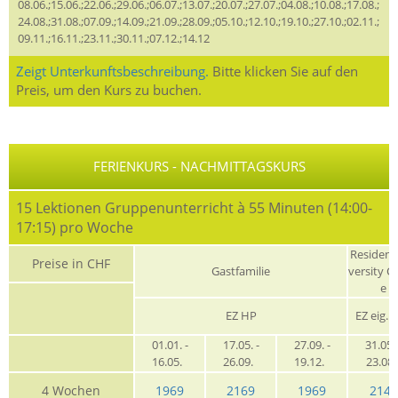
08.06.;15.06.;22.06.;29.06.;06.07.;13.07.;20.07.;27.07.;04.08.;10.08.;17.08.;
24.08.;31.08.;07.09.;14.09.;21.09.;28.09.;05.10.;12.10.;19.10.;27.10.;02.11.;
09.11.;16.11.;23.11.;30.11.;07.12.;14.12
Zeigt Unterkunftsbeschreibung.
Bitte klicken Sie auf den
Preis, um den Kurs zu buchen.
FERIENKURS - NACHMITTAGSKURS
15 Lektionen Gruppenunterricht à 55 Minuten (14:00-
17:15) pro Woche
Residenz
Preise in CHF
Gastfamilie
versity C
e
EZ HP
EZ eig. 
01.01. -
17.05. -
27.09. -
31.05. 
16.05.
26.09.
19.12.
23.08
4 Wochen
1969
2169
1969
2145