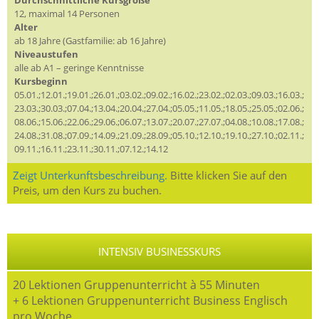
12, maximal 14 Personen
Alter
ab 18 Jahre (Gastfamilie: ab 16 Jahre)
Niveaustufen
alle ab A1 – geringe Kenntnisse
Kursbeginn
05.01.;12.01.;19.01.;26.01.;03.02.;09.02.;16.02.;23.02.;02.03.;09.03.;16.03.;
23.03.;30.03.;07.04.;13.04.;20.04.;27.04.;05.05.;11.05.;18.05.;25.05.;02.06.;
08.06.;15.06.;22.06.;29.06.;06.07.;13.07.;20.07.;27.07.;04.08.;10.08.;17.08.;
24.08.;31.08.;07.09.;14.09.;21.09.;28.09.;05.10.;12.10.;19.10.;27.10.;02.11.;
09.11.;16.11.;23.11.;30.11.;07.12.;14.12
Zeigt Unterkunftsbeschreibung.
Bitte klicken Sie auf den
Preis, um den Kurs zu buchen.
INTENSIV BUSINESSKURS
20 Lektionen Gruppenunterricht à 55 Minuten
+ 6 Lektionen Gruppenunterricht Business Englisch
pro Woche