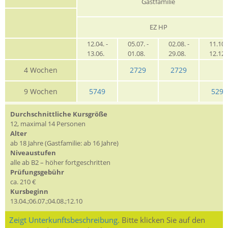
Gastfamilie
EZ HP
12.04. -
05.07. -
02.08. -
11.10. 
13.06.
01.08.
29.08.
12.12
4 Wochen
2729
2729
9 Wochen
5749
5299
Durchschnittliche Kursgröße
12, maximal 14 Personen
Alter
ab 18 Jahre (Gastfamilie: ab 16 Jahre)
Niveaustufen
alle ab B2 – höher fortgeschritten
Prüfungsgebühr
ca. 210 €
Kursbeginn
13.04.;06.07.;04.08.;12.10
Zeigt Unterkunftsbeschreibung.
Bitte klicken Sie auf den