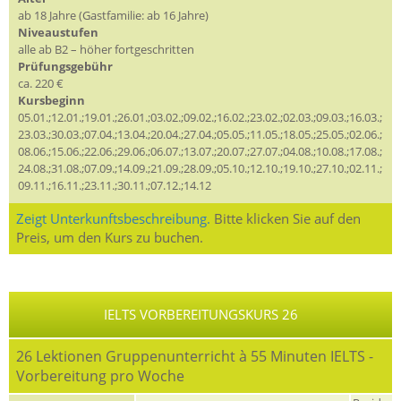
ab 18 Jahre (Gastfamilie: ab 16 Jahre)
Niveaustufen
alle ab B2 – höher fortgeschritten
Prüfungsgebühr
ca. 220 €
Kursbeginn
05.01.;12.01.;19.01.;26.01.;03.02.;09.02.;16.02.;23.02.;02.03.;09.03.;16.03.;
23.03.;30.03.;07.04.;13.04.;20.04.;27.04.;05.05.;11.05.;18.05.;25.05.;02.06.;
08.06.;15.06.;22.06.;29.06.;06.07.;13.07.;20.07.;27.07.;04.08.;10.08.;17.08.;
24.08.;31.08.;07.09.;14.09.;21.09.;28.09.;05.10.;12.10.;19.10.;27.10.;02.11.;
09.11.;16.11.;23.11.;30.11.;07.12.;14.12
Zeigt Unterkunftsbeschreibung.
Bitte klicken Sie auf den
Preis, um den Kurs zu buchen.
IELTS VORBEREITUNGSKURS 26
26 Lektionen Gruppenunterricht à 55 Minuten IELTS -
Vorbereitung pro Woche