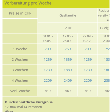
Vorbereitung pro Woche
Residenz
Preise in CHF
Gastfamilie
versity C
e
EZ HP
EZ eig. 
01.01. -
17.05. -
27.09. -
31.05. 
16.05.
26.09.
19.12.
23.08
1 Woche
709
759
709
759
2 Wochen
1259
1359
1259
1339
3 Wochen
1739
1889
1739
1869
4 Wochen
2209
2409
2209
2385
Verl. Woche
519
569
519
565
Durchschnittliche Kursgröße
12, maximal 14 Personen
Alter