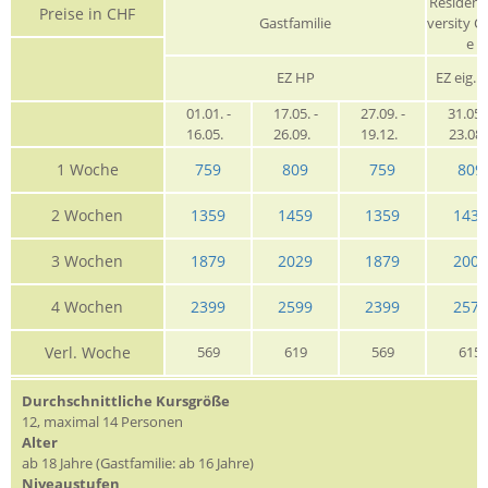
Residenz
Preise in CHF
Gastfamilie
versity C
e
EZ HP
EZ eig. 
01.01. -
17.05. -
27.09. -
31.05. 
16.05.
26.09.
19.12.
23.08
1 Woche
759
809
759
809
2 Wochen
1359
1459
1359
1439
3 Wochen
1879
2029
1879
2009
4 Wochen
2399
2599
2399
2575
Verl. Woche
569
619
569
615
Durchschnittliche Kursgröße
12, maximal 14 Personen
Alter
ab 18 Jahre (Gastfamilie: ab 16 Jahre)
Niveaustufen