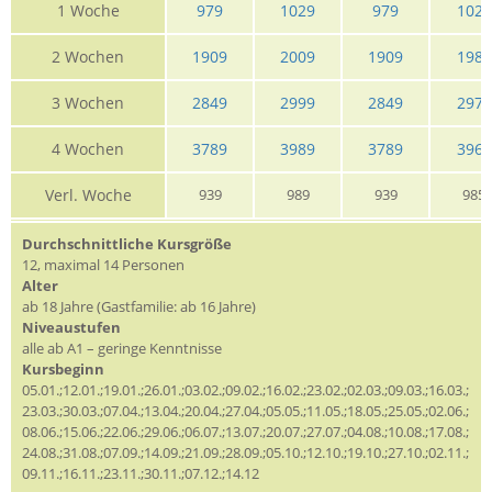
1 Woche
979
1029
979
1029
2 Wochen
1909
2009
1909
1989
3 Wochen
2849
2999
2849
2979
4 Wochen
3789
3989
3789
3965
Verl. Woche
939
989
939
985
Durchschnittliche Kursgröße
12, maximal 14 Personen
Alter
ab 18 Jahre (Gastfamilie: ab 16 Jahre)
Niveaustufen
alle ab A1 – geringe Kenntnisse
Kursbeginn
05.01.;12.01.;19.01.;26.01.;03.02.;09.02.;16.02.;23.02.;02.03.;09.03.;16.03.;
23.03.;30.03.;07.04.;13.04.;20.04.;27.04.;05.05.;11.05.;18.05.;25.05.;02.06.;
08.06.;15.06.;22.06.;29.06.;06.07.;13.07.;20.07.;27.07.;04.08.;10.08.;17.08.;
24.08.;31.08.;07.09.;14.09.;21.09.;28.09.;05.10.;12.10.;19.10.;27.10.;02.11.;
09.11.;16.11.;23.11.;30.11.;07.12.;14.12