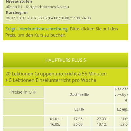
Niveaustufen
alle ab B1 – fortgeschrittenes Niveau
Kursbeginn
06.07.;13.07.;20.07.;27.07.;04.08.;10.08.;17.08.;24.08
Zeigt Unterkunftsbeschreibung.
Bitte klicken Sie auf den
Preis, um den Kurs zu buchen.
HAUPTKURS PLUS 5
20 Lektionen Gruppenunterricht à 55 Minuten
+ 5 Lektionen Einzelunterricht pro Woche
Residenz
Preise in CHF
Gastfamilie
versity C
e
EZ HP
EZ eig. 
01.01. -
17.05. -
27.09. -
31.05. 
16.05.
26.09.
19.12.
23.08