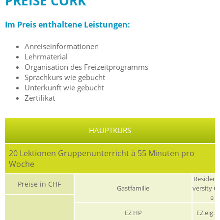
PREISE CORK
Im Preis enthaltene Leistungen:
Anreiseinformationen
Lehrmaterial
Organisation des Freizeitprogramms
Sprachkurs wie gebucht
Unterkunft wie gebucht
Zertifikat
HAUPTKURS
20 Lektionen Gruppenunterricht à 55 Minuten pro
Woche
Residenz
Preise in CHF
Gastfamilie
versity C
e
EZ HP
EZ eig. 