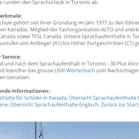
e runden den Sprachurlaub in Toronto ab.
erkmale:
chule gehört seit ihrer Gründung im Jahr 1977 zu den führ
en Kanadas. Mitglied der Fachorganisation ALTO und anerk
anada sowie TESL Canada. Unsere Sprachaufenthalte in To
austufen von Anfänger (A1) bis Höher Fortgeschritten (C1) g
 Service:
d und nach dem Sprachaufenthalt in Toronto - 30 Plus könn
d lizenzfrei das grosse
LISA! Wörterbuch
zum Nachschlage
nen benutzen.
ende Informationen:
thalte für Schüler in Kanada
,
Übersicht Sprachaufenthalte
ene
,
Übersicht Sprachaufenthalte Englisch
,
Zurück zur Start