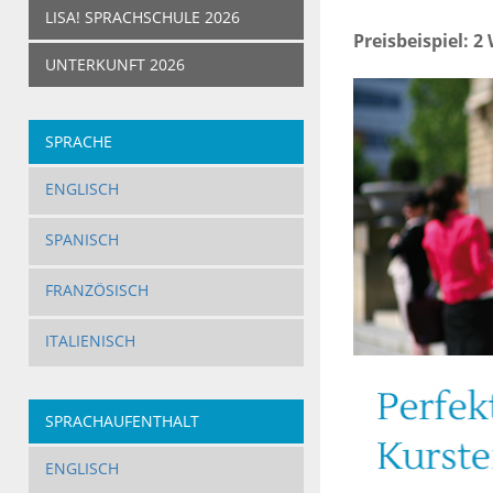
LISA! SPRACHSCHULE 2026
Preisbeispiel: 2
UNTERKUNFT 2026
SPRACHE
ENGLISCH
SPANISCH
FRANZÖSISCH
ITALIENISCH
SPRACHAUFENTHALT
ERWACHSENE
ENGLISCH