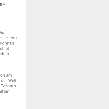
Die
iosee. Am
r Können
ebiet
dt in
chon am
 der Welt
 Toronto -
itten.