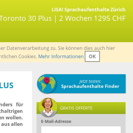
LISA! Sprachaufenthalte Zürich
 Toronto 30 Plus | 2 Wochen 1295 CHF
er Datenverarbeitung zu. Sie können dies auch hier
ntlichen Cookies.
Mehr Informationen
OK
Jetzt testen:
LUS
Sprachaufenthalte Finder
nders für
GRATIS OFFERTE
haltrigen
en wollen.
E-Mail-Adresse
aus allen