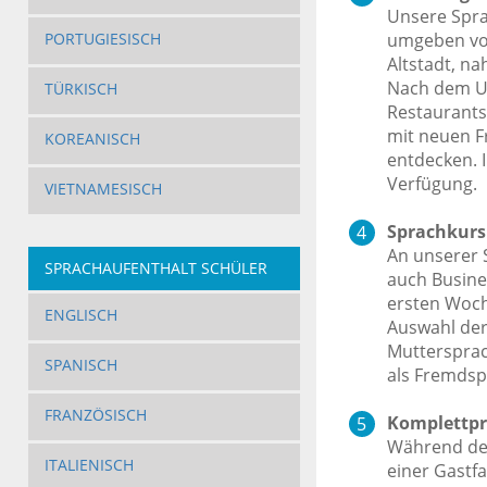
Unsere Spra
umgeben von
PORTUGIESISCH
Altstadt, n
Nach dem Un
TÜRKISCH
Restaurants
mit neuen F
KOREANISCH
entdecken.
Verfügung.
VIETNAMESISCH
Sprachkurs 
An unserer 
SPRACHAUFENTHALT SCHÜLER
auch Busine
ersten Woche
ENGLISCH
Auswahl der 
Muttersprac
SPANISCH
als Fremdsp
FRANZÖSISCH
Komplettpr
Während der
ITALIENISCH
einer Gastfa