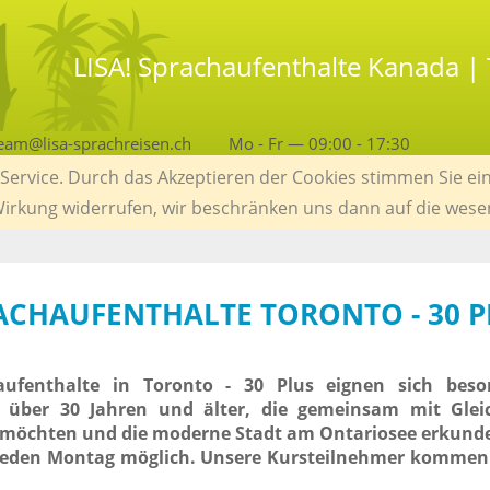
LISA! Sprachaufenthalte Kanada |
eam@lisa-sprachreisen.ch
Mo - Fr — 09:00 - 17:30
ervice. Durch das Akzeptieren der Cookies stimmen Sie ein
 Wirkung widerrufen, wir beschränken uns dann auf die wese
RACHAUFENTHALTE TORONTO - 30 P
aufenthalte in Toronto - 30 Plus eignen sich beso
 über 30 Jahren und älter, die gemeinsam mit Gleic
n möchten und die moderne Stadt am Ontariosee erkund
 jeden Montag möglich. Unsere Kursteilnehmer kommen 