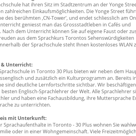
chschule hat ihren Sitz im Stadtzentrum an der Yonge Stree
 zahlreichen Einkaufsmöglichkeiten. Die Yonge Street führt
ahe des berühmten ,CN-Tower‘, und endet schliesslich am On
terricht geniesst man das Grossstadtleben in Cafés und
.
Nach dem Unterricht können Sie auf eigene Faust oder 
reuden aus dem Sprachkurs Torontos Sehenswürdigkeiten
Innerhalb der Sprachschule steht Ihnen kostenloses WLAN 
& Unterricht:
Sprachschule in Toronto 30 Plus bieten wir neben dem Hau
ssenglisch und zusätzlich ein Kulturprogramm an. Bereits i
 sind deutliche Lernfortschritte sichtbar. Wir beschäftigen
besten Englisch-Sprachlehrer der Welt. Alle Sprachlehrer s
hler und haben eine Fachausbildung, ihre Muttersprache En
rache zu unterrichten.
eis mit Unterkunft:
 Sprachaufenthalte in Toronto - 30 Plus wohnen Sie wahlwe
milie oder in einer Wohngemeinschaft. Viele Freizeitmöglic