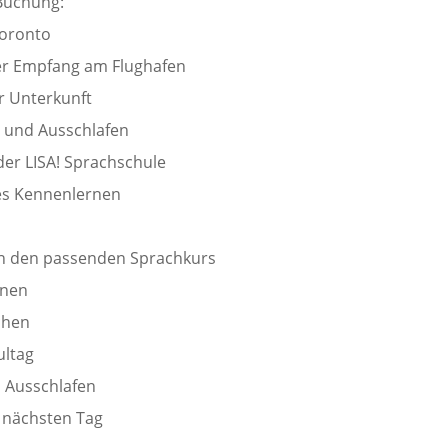
 Buchung:
Toronto
er Empfang am Flughafen
r Unterkunft
und Ausschlafen
der LISA! Sprachschule
es Kennenlernen
 in den passenden Sprachkurs
rnen
chen
ultag
 Ausschlafen
 nächsten Tag