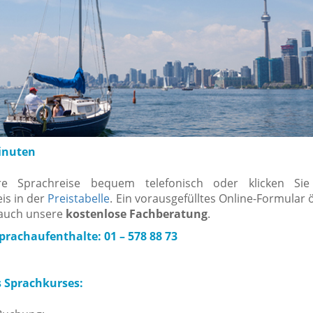
inuten
re Sprachreise bequem telefonisch oder klicken Si
is in der
Preistabelle
. Ein vorausgefülltes Online-Formular ö
 auch unsere
kostenlose Fachberatung
.
rachaufenthalte: 01 – 578 88 73
s Sprachkurses: