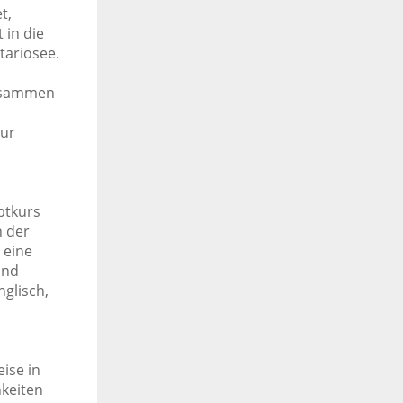
t,
 in die
tariosee.
zusammen
zur
ptkurs
n der
 eine
ind
glisch,
ise in
hkeiten