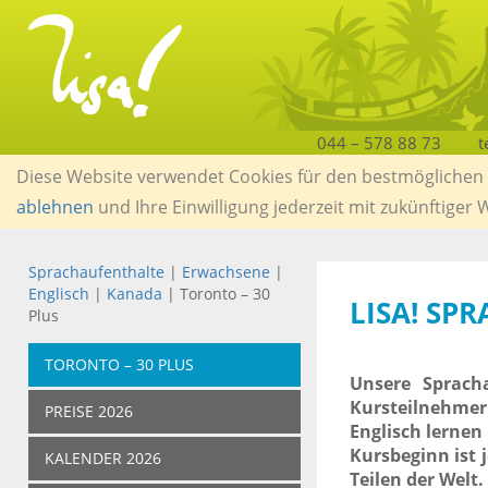
044 – 578 88 73
t
Diese Website verwendet Cookies für den bestmöglichen S
ablehnen
und Ihre Einwilligung jederzeit mit zukünftiger
Sprachaufenthalte
|
Erwachsene
|
Englisch
|
Kanada
| Toronto – 30
LISA! SP
Plus
TORONTO – 30 PLUS
Unsere Sprach
Kursteilnehmer
PREISE 2026
Englisch lerne
Kursbeginn ist
KALENDER 2026
Teilen der Welt.