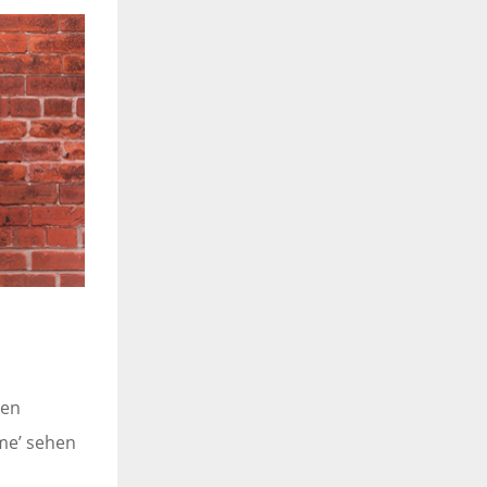
hen
me’ sehen