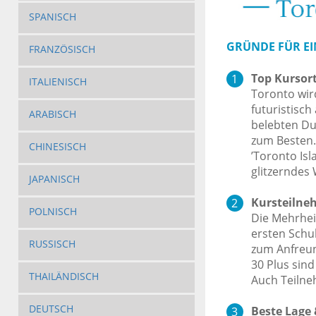
SPANISCH
GRÜNDE FÜR EI
FRANZÖSISCH
Top Kursort
ITALIENISCH
Toronto wir
futuristisc
ARABISCH
belebten Du
zum Besten.
CHINESISCH
’Toronto Isl
glitzerndes 
JAPANISCH
Kursteilneh
POLNISCH
Die Mehrhei
ersten Schul
RUSSISCH
zum Anfreu
30 Plus sind
THAILÄNDISCH
Auch Teilne
DEUTSCH
Beste Lage 