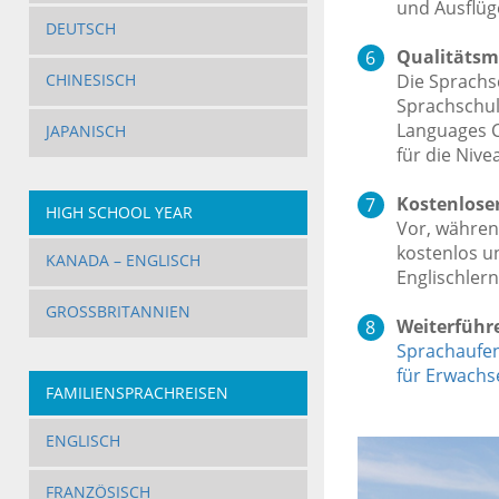
und Ausflüg
DEUTSCH
Qualitätsm
Die Sprachs
CHINESISCH
Sprachschul
Languages C
JAPANISCH
für die Nive
Kostenloser
HIGH SCHOOL YEAR
Vor, währen
kostenlos un
KANADA – ENGLISCH
Englischler
GROSSBRITANNIEN
Weiterführ
Sprachaufen
für Erwachs
FAMILIENSPRACHREISEN
ENGLISCH
FRANZÖSISCH