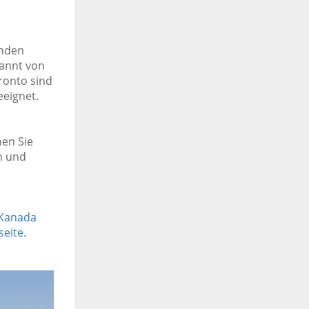
enden
annt von
ronto sind
eeignet.
en Sie
n und
 Kanada
seite
.