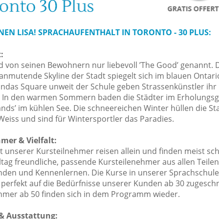
NEN LISA! SPRACHAUFENTHALT IN TORONTO - 30 PLUS:
:
d von seinen Bewohnern nur liebevoll ’The Good’ genannt. 
h anmutende Skyline der Stadt spiegelt sich im blauen Ontar
ndas Square unweit der Schule geben Strassenkünstler ih
 In den warmen Sommern baden die Städter im Erholungsg
ands’ im kühlen See. Die schneereichen Winter hüllen die Sta
Weiss und sind für Wintersportler das Paradies.
mer & Vielfalt:
t unserer Kursteilnehmer reisen allein und finden meist s
tag freundliche, passende Kursteilenehmer aus allen Teilen
nden und Kennenlernen.
Die Kurse in unserer Sprachschule
 perfekt auf die Bedürfnisse unserer Kunden ab 30 zugeschn
hmer ab 50 finden sich in dem Programm wieder.
& Ausstattung: