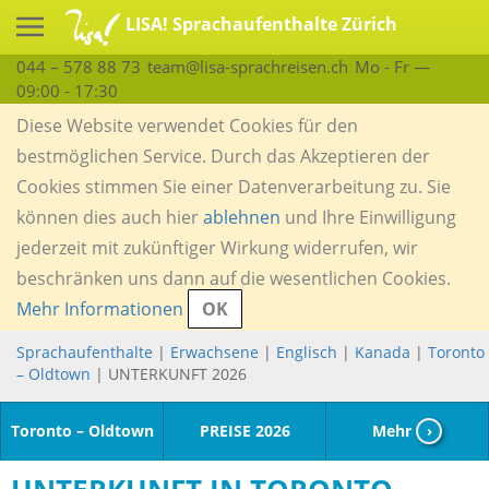
LISA! Sprachaufenthalte Zürich
044 – 578 88 73
team@lisa-sprachreisen.ch
Mo - Fr —
09:00 - 17:30
Diese Website verwendet Cookies für den
bestmöglichen Service. Durch das Akzeptieren der
Cookies stimmen Sie einer Datenverarbeitung zu. Sie
können dies auch hier
ablehnen
und Ihre Einwilligung
jederzeit mit zukünftiger Wirkung widerrufen, wir
beschränken uns dann auf die wesentlichen Cookies.
Mehr Informationen
OK
Sprachaufenthalte
|
Erwachsene
|
Englisch
|
Kanada
|
Toronto
– Oldtown
| UNTERKUNFT 2026
Toronto – Oldtown
PREISE 2026
Mehr
›