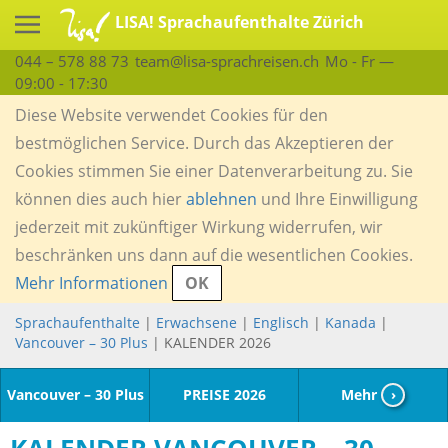
LISA! Sprachaufenthalte Zürich
044 – 578 88 73
team@lisa-sprachreisen.ch
Mo - Fr —
09:00 - 17:30
Diese Website verwendet Cookies für den
bestmöglichen Service. Durch das Akzeptieren der
Cookies stimmen Sie einer Datenverarbeitung zu. Sie
können dies auch hier
ablehnen
und Ihre Einwilligung
jederzeit mit zukünftiger Wirkung widerrufen, wir
beschränken uns dann auf die wesentlichen Cookies.
Mehr Informationen
OK
Sprachaufenthalte
|
Erwachsene
|
Englisch
|
Kanada
|
Vancouver – 30 Plus
| KALENDER 2026
Vancouver – 30 Plus
PREISE 2026
Mehr
›