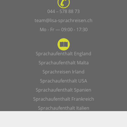
044 – 578 88 73
team@lisa-sprachreisen.ch
Mo - Fr — 09:00 - 17:30
Sprachaufenthalt England
Sprachaufenthalt Malta
Sprachreisen Irland
Sprachaufenthalt USA
Sprachaufenthalt Spanien
Sprachaufenthalt Frankreich
Sprachaufenthalt Italien