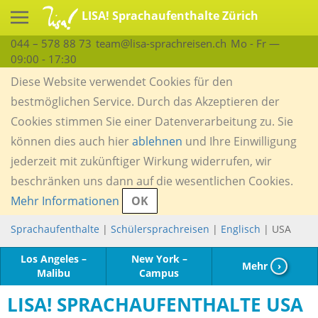
LISA! Sprachaufenthalte Zürich
044 – 578 88 73
team@lisa-sprachreisen.ch
Mo - Fr —
09:00 - 17:30
Diese Website verwendet Cookies für den
bestmöglichen Service. Durch das Akzeptieren der
Cookies stimmen Sie einer Datenverarbeitung zu. Sie
können dies auch hier
ablehnen
und Ihre Einwilligung
jederzeit mit zukünftiger Wirkung widerrufen, wir
beschränken uns dann auf die wesentlichen Cookies.
Mehr Informationen
OK
Sprachaufenthalte
|
Schülersprachreisen
|
Englisch
| USA
Los Angeles –
New York –
Mehr
›
Malibu
Campus
LISA! SPRACHAUFENTHALTE USA