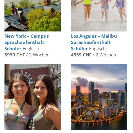
New York – Campus
Los Angeles – Malibu
Sprachaufenthalt
Sprachaufenthalt
Schüler
Englisch
Schüler
Englisch
3999 CHF
/ 2 Wochen
4539 CHF
/ 2 Wochen