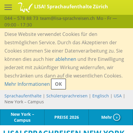
LISA! Sprachaufenthalte Zürich
044 – 578 88 73
team@lisa-sprachreisen.ch
Mo - Fr —
09:00 - 17:30
Diese Website verwendet Cookies für den
bestmöglichen Service. Durch das Akzeptieren der
Cookies stimmen Sie einer Datenverarbeitung zu. Sie
können dies auch hier
ablehnen
und Ihre Einwilligung
jederzeit mit zukünftiger Wirkung widerrufen, wir
beschränken uns dann auf die wesentlichen Cookies.
Mehr Informationen
OK
Sprachaufenthalte
|
Schülersprachreisen
|
Englisch
|
USA
|
New York – Campus
New York –
PREISE 2026
Mehr
›
Campus