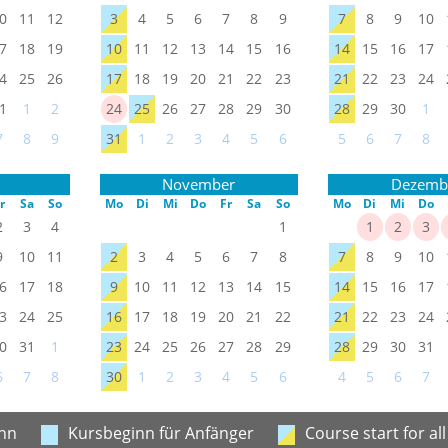
0
11
12
3
4
5
6
7
8
9
7
8
9
10
7
18
19
10
11
12
13
14
15
16
14
15
16
17
4
25
26
17
18
19
20
21
22
23
21
22
23
24
1
1
2
24
25
26
27
28
29
30
28
29
30
1
7
8
9
31
1
2
3
4
5
6
5
6
7
8
November
Dezemb
r
Sa
So
Mo
Di
Mi
Do
Fr
Sa
So
Mo
Di
Mi
Do
2
3
4
1
1
2
3
9
10
11
2
3
4
5
6
7
8
7
8
9
10
6
17
18
9
10
11
12
13
14
15
14
15
16
17
3
24
25
16
17
18
19
20
21
22
21
22
23
24
0
31
1
23
24
25
26
27
28
29
28
29
30
31
6
7
8
30
1
2
3
4
5
6
4
5
6
7
nn
Kursbeginn für Anfänger
Course start for all