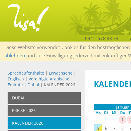
044 – 578 88 73
t
Diese Website verwendet Cookies für den bestmöglichen S
ablehnen
und Ihre Einwilligung jederzeit mit zukünftiger
Sprachaufenthalte
|
Erwachsene
|
Englisch
|
Vereinigte Arabische
KALENDE
Emirate
|
Dubai
| KALENDER 2026
DUBAI
Januar
PREISE 2026
Mo
Di
Mi
Do
F
1
KALENDER 2026
5
6
7
8