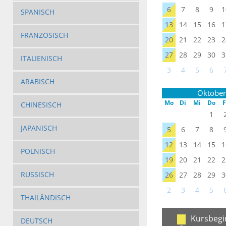
6
7
8
9
1
SPANISCH
13
14
15
16
1
FRANZÖSISCH
20
21
22
23
2
27
28
29
30
3
ITALIENISCH
3
4
5
6
ARABISCH
Oktober
Mo
Di
Mi
Do
F
CHINESISCH
1
JAPANISCH
5
6
7
8
12
13
14
15
1
POLNISCH
19
20
21
22
2
RUSSISCH
26
27
28
29
3
2
3
4
5
THAILÄNDISCH
Kursbegi
DEUTSCH