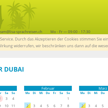
eam@lisa-sprachreisen.ch
Mo - Fr — 09:00 - 17:30
ervice. Durch das Akzeptieren der Cookies stimmen Sie ein
 Wirkung widerrufen, wir beschränken uns dann auf die wese
R DUBAI
Februar
März
r
Sa
So
Mo
Di
Mi
Do
Fr
Sa
So
Mo
Di
Mi
Do
2
3
4
1
9
10
11
2
3
4
5
6
7
8
2
3
4
5