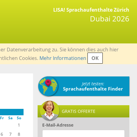
LISA! Sprachaufenthalte Zürich
Dubai 2026
er Datenverarbeitung zu. Sie können dies auch hier
ntlichen Cookies.
Mehr Informationen
OK
Jetzt testen:
Sprachaufenthalte Finder
GRATIS OFFERTE
Fr
Sa
So
1
E-Mail-Adresse
6
7
8