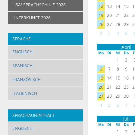
LISA! SPRACHSCHULE 2026
12
13
14
15
1
19
20
21
22
2
UNTERKUNFT 2026
26
27
28
29
3
2
3
4
5
SPRACHE
April
ENGLISCH
Mo
Di
Mi
Do
F
1
2
SPANISCH
6
7
8
9
1
13
14
15
16
1
FRANZÖSISCH
20
21
22
23
2
ITALIENISCH
27
28
29
30
4
5
6
7
SPRACHAUFENTHALT
Juli
Mo
Di
Mi
Do
F
ERWACHSENE
ENGLISCH
1
2