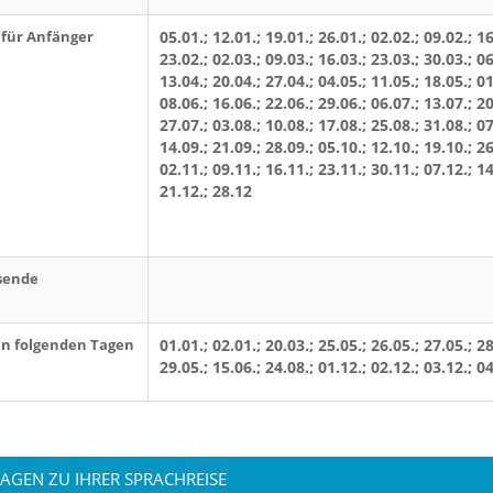
für Anfänger
05.01.; 12.01.; 19.01.; 26.01.; 02.02.; 09.02.; 16
23.02.; 02.03.; 09.03.; 16.03.; 23.03.; 30.03.; 06
13.04.; 20.04.; 27.04.; 04.05.; 11.05.; 18.05.; 01
08.06.; 16.06.; 22.06.; 29.06.; 06.07.; 13.07.; 20
27.07.; 03.08.; 10.08.; 17.08.; 25.08.; 31.08.; 07
14.09.; 21.09.; 28.09.; 05.10.; 12.10.; 19.10.; 26
02.11.; 09.11.; 16.11.; 23.11.; 30.11.; 07.12.; 14
21.12.; 28.12
sende
an folgenden Tagen
01.01.; 02.01.; 20.03.; 25.05.; 26.05.; 27.05.; 28
29.05.; 15.06.; 24.08.; 01.12.; 02.12.; 03.12.; 0
RAGEN ZU IHRER SPRACHREISE