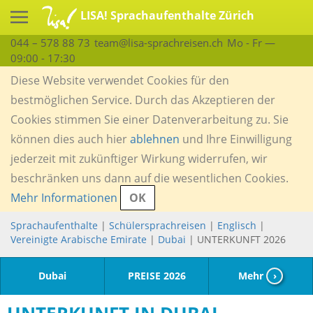
LISA! Sprachaufenthalte Zürich
044 – 578 88 73
team@lisa-sprachreisen.ch
Mo - Fr —
09:00 - 17:30
Diese Website verwendet Cookies für den
bestmöglichen Service. Durch das Akzeptieren der
Cookies stimmen Sie einer Datenverarbeitung zu. Sie
können dies auch hier
ablehnen
und Ihre Einwilligung
jederzeit mit zukünftiger Wirkung widerrufen, wir
beschränken uns dann auf die wesentlichen Cookies.
Mehr Informationen
OK
Sprachaufenthalte
|
Schülersprachreisen
|
Englisch
|
Vereinigte Arabische Emirate
|
Dubai
| UNTERKUNFT 2026
Dubai
PREISE 2026
Mehr
›