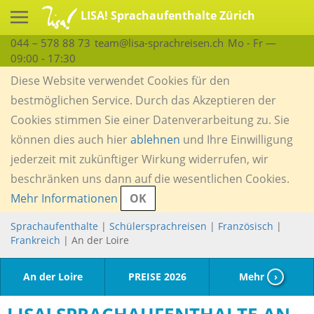
LISA! Sprachaufenthalte Zürich
044 – 578 88 73
team@lisa-sprachreisen.ch
Mo - Fr —
09:00 - 17:30
Diese Website verwendet Cookies für den
bestmöglichen Service. Durch das Akzeptieren der
Cookies stimmen Sie einer Datenverarbeitung zu. Sie
können dies auch hier
ablehnen
und Ihre Einwilligung
jederzeit mit zukünftiger Wirkung widerrufen, wir
beschränken uns dann auf die wesentlichen Cookies.
Mehr Informationen
OK
Sprachaufenthalte
|
Schülersprachreisen
|
Französisch
|
Frankreich
| An der Loire
An der Loire
PREISE 2026
Mehr
›