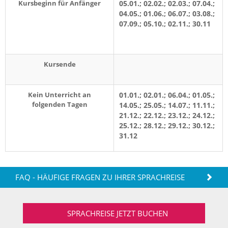
Kursbeginn für Anfänger
05.01.; 02.02.; 02.03.; 07.04.;
04.05.; 01.06.; 06.07.; 03.08.;
07.09.; 05.10.; 02.11.; 30.11
Kursende
Kein Unterricht an
01.01.; 02.01.; 06.04.; 01.05.;
folgenden Tagen
14.05.; 25.05.; 14.07.; 11.11.;
21.12.; 22.12.; 23.12.; 24.12.;
25.12.; 28.12.; 29.12.; 30.12.;
31.12
FAQ - HÄUFIGE FRAGEN ZU IHRER SPRACHREISE
SPRACHREISE JETZT BUCHEN