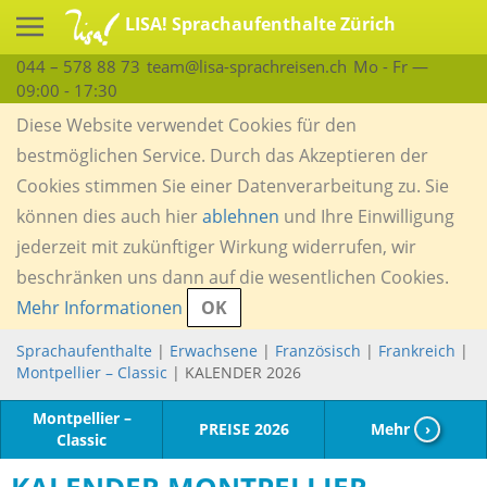
LISA! Sprachaufenthalte Zürich
044 – 578 88 73
team@lisa-sprachreisen.ch
Mo - Fr —
09:00 - 17:30
Diese Website verwendet Cookies für den
bestmöglichen Service. Durch das Akzeptieren der
Cookies stimmen Sie einer Datenverarbeitung zu. Sie
können dies auch hier
ablehnen
und Ihre Einwilligung
jederzeit mit zukünftiger Wirkung widerrufen, wir
beschränken uns dann auf die wesentlichen Cookies.
Mehr Informationen
OK
Sprachaufenthalte
|
Erwachsene
|
Französisch
|
Frankreich
|
Montpellier – Classic
| KALENDER 2026
Montpellier –
PREISE 2026
Mehr
›
Classic