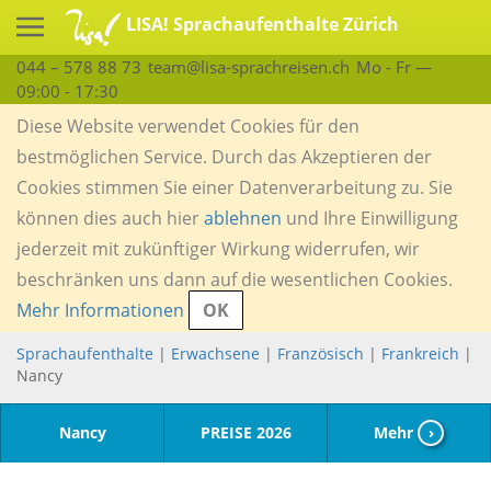
LISA! Sprachaufenthalte Zürich
044 – 578 88 73
team@lisa-sprachreisen.ch
Mo - Fr —
09:00 - 17:30
Diese Website verwendet Cookies für den
bestmöglichen Service. Durch das Akzeptieren der
Cookies stimmen Sie einer Datenverarbeitung zu. Sie
können dies auch hier
ablehnen
und Ihre Einwilligung
jederzeit mit zukünftiger Wirkung widerrufen, wir
beschränken uns dann auf die wesentlichen Cookies.
Mehr Informationen
OK
Sprachaufenthalte
|
Erwachsene
|
Französisch
|
Frankreich
|
Nancy
Nancy
PREISE 2026
Mehr
›