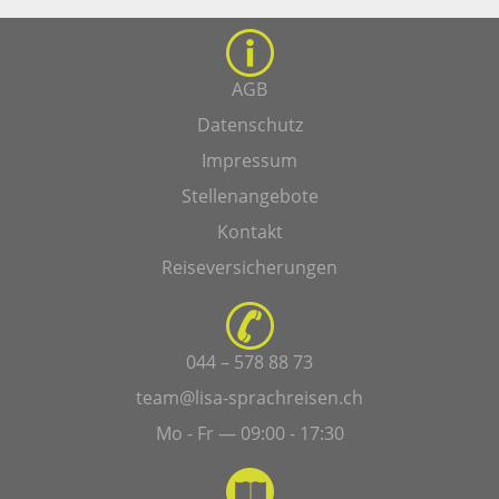
AGB
Datenschutz
Impressum
Stellenangebote
Kontakt
Reiseversicherungen
044 – 578 88 73
team@lisa-sprachreisen.ch
Mo - Fr — 09:00 - 17:30