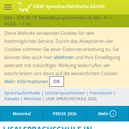
LISA! Sprachaufenthalte Zürich
044 – 578 88 73
team@lisa-sprachreisen.ch
Mo - Fr —
09:00 - 17:30
Diese Website verwendet Cookies für den
bestmöglichen Service. Durch das Akzeptieren der
Cookies stimmen Sie einer Datenverarbeitung zu. Sie
können dies auch hier
ablehnen
und Ihre Einwilligung
jederzeit mit zukünftiger Wirkung widerrufen, wir
beschränken uns dann auf die wesentlichen Cookies.
Mehr Informationen
OK
Sprachaufenthalte
|
Schülersprachreisen
|
Französisch
|
Kanada
|
Montréal
| LISA! SPRACHSCHULE 2026
Montréal
PREISE 2026
Mehr
›