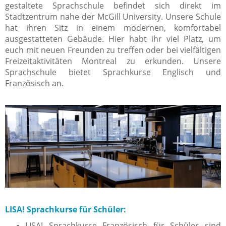
gestaltete Sprachschule befindet sich direkt im
Stadtzentrum nahe der McGill University. Unsere Schule
hat ihren Sitz in einem modernen, komfortabel
ausgestatteten Gebäude. Hier habt ihr viel Platz, um
euch mit neuen Freunden zu treffen oder bei vielfältigen
Freizeitaktivitäten Montreal zu erkunden. Unsere
Sprachschule bietet Sprachkurse Englisch und
Französisch an.
LISA! Sprachkurse für Schüler:
LISA! Sprachkurse Französisch für Schüler sind