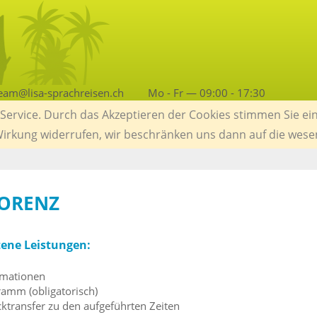
eam@lisa-sprachreisen.ch
Mo - Fr — 09:00 - 17:30
ervice. Durch das Akzeptieren der Cookies stimmen Sie ein
 Wirkung widerrufen, wir beschränken uns dann auf die wese
LORENZ
tene Leistungen:
rmationen
ramm (obligatorisch)
ktransfer zu den aufgeführten Zeiten