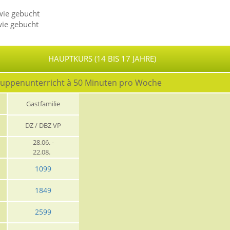
l
wie gebucht
wie gebucht
HAUPTKURS (14 BIS 17 JAHRE)
ruppenunterricht à 50 Minuten pro Woche
Gastfamilie
DZ / DBZ VP
28.06. -
22.08.
1099
1849
2599