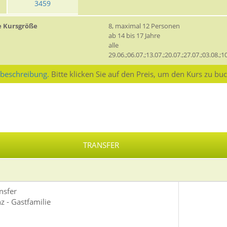
3459
e Kursgröße
8, maximal 12 Personen
ab 14 bis 17 Jahre
alle
29.06.;06.07.;13.07.;20.07.;27.07.;03.08.;1
sbeschreibung.
Bitte klicken Sie auf den Preis, um den Kurs zu bu
TRANSFER
nsfer
z - Gastfamilie