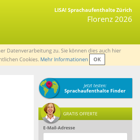
LISA! Sprachaufenthalte Zürich
Florenz 2026
er Datenverarbeitung zu. Sie können dies auch hier
ntlichen Cookies.
Mehr Informationen
OK
Jetzt testen:
Sprachaufenthalte Finder
GRATIS OFFERTE
E-Mail-Adresse