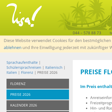
044 – 578 88 73
t
Diese Website verwendet Cookies für den bestmöglichen S
ablehnen
und Ihre Einwilligung jederzeit mit zukünftiger
Sprachaufenthalte
|
Schülersprachreisen
|
Italienisch
|
PREISE F
Italien
|
Florenz
| PREISE 2026
FLORENZ
Im Preis enthal
PREISE 2026
Anreiseinfo
Freizeitprog
KALENDER 2026
Hin- und Rüc