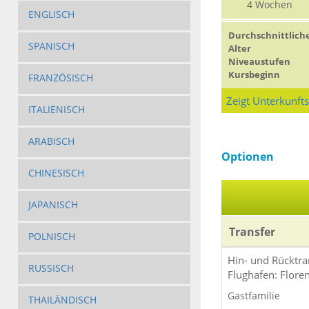
4 Wochen
ERWACHSENE
ENGLISCH
Durchschnittlich
SPANISCH
Alter
Niveaustufen
Kursbeginn
FRANZÖSISCH
Zeigt Unterkunft
ITALIENISCH
ARABISCH
Optionen
CHINESISCH
JAPANISCH
Transfer
POLNISCH
Hin- und Rücktra
RUSSISCH
Flughafen: Floren
Gastfamilie
THAILÄNDISCH