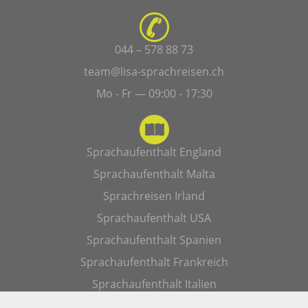
044 – 578 88 73
team@lisa-sprachreisen.ch
Mo - Fr — 09:00 - 17:30
Sprachaufenthalt England
Sprachaufenthalt Malta
Sprachreisen Irland
Sprachaufenthalt USA
Sprachaufenthalt Spanien
Sprachaufenthalt Frankreich
Sprachaufenthalt Italien