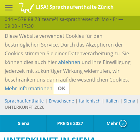
LISA! Sprachaufenthalte Zürich
044 – 578 88 73
team@lisa-sprachreisen.ch
Mo - Fr —
09:00 - 17:30
Diese Website verwendet Cookies für den
bestmöglichen Service. Durch das Akzeptieren der
Cookies stimmen Sie einer Datenverarbeitung zu. Sie
können dies auch hier
ablehnen
und Ihre Einwilligung
jederzeit mit zukünftiger Wirkung widerrufen, wir
beschränken uns dann auf die wesentlichen Cookies.
Mehr Informationen
OK
Sprachaufenthalte
|
Erwachsene
|
Italienisch
|
Italien
|
Siena
|
UNTERKUNFT 2026
Siena
PREISE 2027
Mehr
›