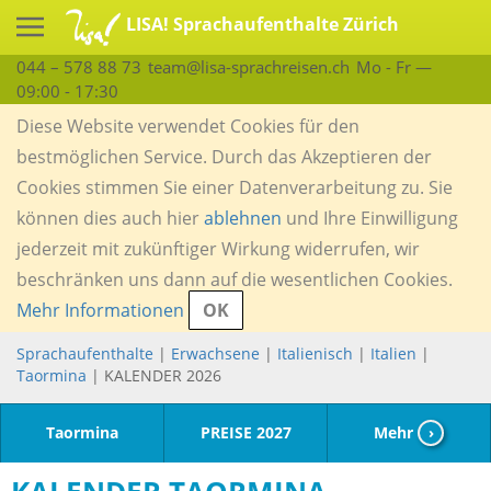
LISA! Sprachaufenthalte Zürich
044 – 578 88 73
team@lisa-sprachreisen.ch
Mo - Fr —
09:00 - 17:30
Diese Website verwendet Cookies für den
bestmöglichen Service. Durch das Akzeptieren der
Cookies stimmen Sie einer Datenverarbeitung zu. Sie
können dies auch hier
ablehnen
und Ihre Einwilligung
jederzeit mit zukünftiger Wirkung widerrufen, wir
beschränken uns dann auf die wesentlichen Cookies.
Mehr Informationen
OK
Sprachaufenthalte
|
Erwachsene
|
Italienisch
|
Italien
|
Taormina
| KALENDER 2026
Taormina
PREISE 2027
Mehr
›