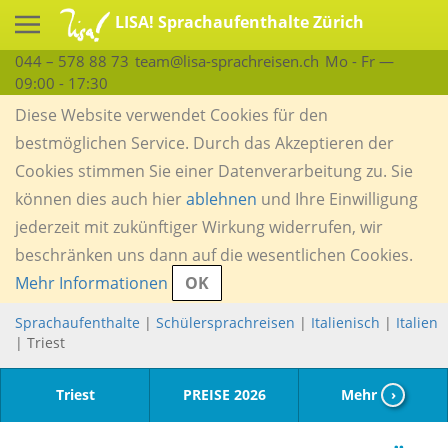
LISA! Sprachaufenthalte Zürich
044 – 578 88 73
team@lisa-sprachreisen.ch
Mo - Fr —
09:00 - 17:30
Diese Website verwendet Cookies für den
bestmöglichen Service. Durch das Akzeptieren der
Cookies stimmen Sie einer Datenverarbeitung zu. Sie
können dies auch hier
ablehnen
und Ihre Einwilligung
jederzeit mit zukünftiger Wirkung widerrufen, wir
beschränken uns dann auf die wesentlichen Cookies.
Mehr Informationen
OK
Sprachaufenthalte
|
Schülersprachreisen
|
Italienisch
|
Italien
| Triest
Triest
PREISE 2026
Mehr
›