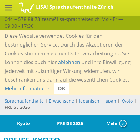
LISA! Sprachaufenthalte Zürich
044 – 578 88 73
team@lisa-sprachreisen.ch
Mo - Fr —
09:00 - 17:30
Diese Website verwendet Cookies für den
bestmöglichen Service. Durch das Akzeptieren der
Cookies stimmen Sie einer Datenverarbeitung zu. Sie
können dies auch hier
ablehnen
und Ihre Einwilligung
jederzeit mit zukünftiger Wirkung widerrufen, wir
beschränken uns dann auf die wesentlichen Cookies.
Mehr Informationen
OK
Sprachaufenthalte
|
Erwachsene
|
Japanisch
|
Japan
|
Kyoto
|
PREISE 2026
Kyoto
PREISE 2026
Mehr
›