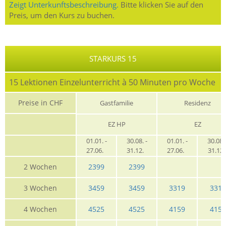
Zeigt Unterkunftsbeschreibung.
Bitte klicken Sie auf den
Preis, um den Kurs zu buchen.
STARKURS 15
15 Lektionen Einzelunterricht à 50 Minuten pro Woche
Preise in CHF
Gastfamilie
Residenz
EZ HP
EZ
01.01. -
30.08. -
01.01. -
30.08. 
27.06.
31.12.
27.06.
31.12
2 Wochen
2399
2399
3 Wochen
3459
3459
3319
3319
4 Wochen
4525
4525
4159
4159