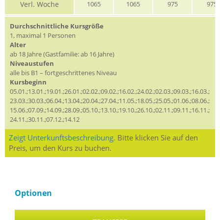
Verl. Woche
1065
1065
975
975
Durchschnittliche Kursgröße
1, maximal 1 Personen
Alter
ab 18 Jahre (Gastfamilie: ab 16 Jahre)
Niveaustufen
alle bis B1 – fortgeschrittenes Niveau
Kursbeginn
05.01.;13.01.;19.01.;26.01.;02.02.;09.02.;16.02.;24.02.;02.03.;09.03.;16.03.;
23.03.;30.03.;06.04.;13.04.;20.04.;27.04.;11.05.;18.05.;25.05.;01.06.;08.06.;
15.06.;07.09.;14.09.;28.09.;05.10.;13.10.;19.10.;26.10.;02.11.;09.11.;16.11.;
24.11.;30.11.;07.12.;14.12
Zeigt Unterkunftsbeschreibung.
Bitte klicken Sie auf den
Preis, um den Kurs zu buchen.
Optionen