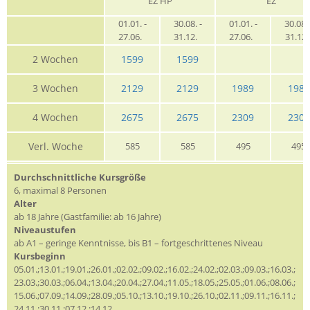
EZ HP
EZ
01.01. -
30.08. -
01.01. -
30.08. 
27.06.
31.12.
27.06.
31.12
2 Wochen
1599
1599
3 Wochen
2129
2129
1989
1989
4 Wochen
2675
2675
2309
2309
Verl. Woche
585
585
495
495
Durchschnittliche Kursgröße
6, maximal 8 Personen
Alter
ab 18 Jahre (Gastfamilie: ab 16 Jahre)
Niveaustufen
ab A1 – geringe Kenntnisse, bis B1 – fortgeschrittenes Niveau
Kursbeginn
05.01.;13.01.;19.01.;26.01.;02.02.;09.02.;16.02.;24.02.;02.03.;09.03.;16.03.;
23.03.;30.03.;06.04.;13.04.;20.04.;27.04.;11.05.;18.05.;25.05.;01.06.;08.06.;
15.06.;07.09.;14.09.;28.09.;05.10.;13.10.;19.10.;26.10.;02.11.;09.11.;16.11.;
24.11.;30.11.;07.12.;14.12