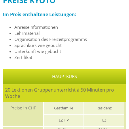
PREISE KYOTO
Im Preis enthaltene Leistungen:
Anreiseinformationen
Lehrmaterial
Organisation des Freizeitprogramms
Sprachkurs wie gebucht
Unterkunft wie gebucht
Zertifikat
HAUPTKURS
20 Lektionen Gruppenunterricht à 50 Minuten pro
Woche
Preise in CHF
Gastfamilie
Residenz
EZ HP
EZ