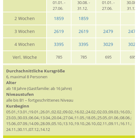
01.01. -
30.08. -
01.01. -
30.08. 
27.06.
31.12.
27.06.
31.12
2 Wochen
1859
1859
3 Wochen
2619
2619
2479
2479
4 Wochen
3395
3395
3029
3029
Verl. Woche
785
785
695
695
Durchschnittliche Kursgröße
6, maximal 8 Personen
Alter
ab 18 Jahre (Gastfamilie: ab 16 Jahre)
Niveaustufen
alle bis B1 – fortgeschrittenes Niveau
Kursbeginn
05.01.;13.01.;19.01.;26.01.;02.02.;09.02.;16.02.;24.02.;02.03.;09.03.;16.03.;
23.03.;30.03.;06.04.;13.04.;20.04.;27.04.;11.05.;18.05.;25.05.;01.06.;08.06.;
15.06.;07.09.;14.09.;28.09.;05.10.;13.10.;19.10.;26.10.;02.11.;09.11.;16.11.;
24.11.;30.11.;07.12.;14.12