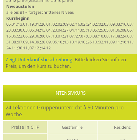
ab 18 Jahre (Gastfamilie: ab 16 Jahre)
Niveaustufen
alle bis B1 – fortgeschrittenes Niveau
Kursbeginn
05.01.;13.01.;19.01.;26.01.;02.02.;09.02.;16.02.;24.02.;02.03.;09.03.;16.03.;
23.03.;30.03.;06.04.;13.04.;20.04.;27.04.;11.05.;18.05.;25.05.;01.06.;08.06.;
15.06.;22.06.;29.06.;06.07.;13.07.;21.07.;27.07.;03.08.;10.08.;17.08.;24.08.;
31.08.;07.09.;14.09.;28.09.;05.10.;13.10.;19.10.;26.10.;02.11.;09.11.;16.11.;
24.11.;30.11.;07.12.;14.12
Zeigt Unterkunftsbeschreibung.
Bitte klicken Sie auf den
Preis, um den Kurs zu buchen.
INTENSIVKURS
24 Lektionen Gruppenunterricht à 50 Minuten pro
Woche
Preise in CHF
Gastfamilie
Residenz