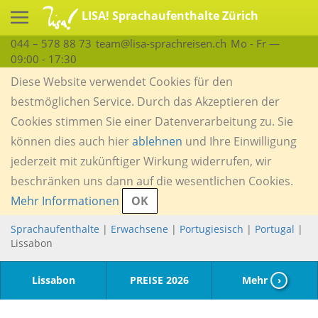
LISA! Sprachaufenthalte Zürich
044 – 578 88 73
team@lisa-sprachreisen.ch
Mo - Fr —
09:00 - 17:30
Diese Website verwendet Cookies für den
bestmöglichen Service. Durch das Akzeptieren der
Cookies stimmen Sie einer Datenverarbeitung zu. Sie
können dies auch hier
ablehnen
und Ihre Einwilligung
jederzeit mit zukünftiger Wirkung widerrufen, wir
beschränken uns dann auf die wesentlichen Cookies.
Mehr Informationen
OK
Sprachaufenthalte
|
Erwachsene
|
Portugiesisch
|
Portugal
|
Lissabon
Lissabon
PREISE 2026
Mehr
›