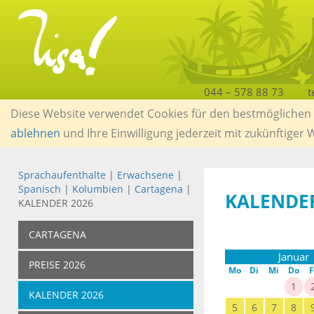
044 – 578 88 73
t
Diese Website verwendet Cookies für den bestmöglichen S
ablehnen
und Ihre Einwilligung jederzeit mit zukünftiger
Sprachaufenthalte
|
Erwachsene
|
Spanisch
|
Kolumbien
|
Cartagena
|
KALENDE
KALENDER 2026
CARTAGENA
Januar
PREISE 2026
Mo
Di
Mi
Do
F
1
KALENDER 2026
5
6
7
8