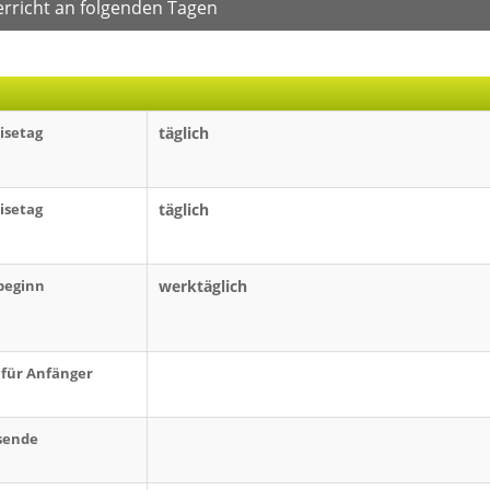
erricht an folgenden Tagen
isetag
täglich
isetag
täglich
beginn
werktäglich
für Anfänger
sende