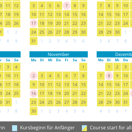
0
11
12
3
4
5
6
7
8
9
7
8
9
10
7
18
19
10
11
12
13
14
15
16
14
15
16
17
4
25
26
17
18
19
20
21
22
23
21
22
23
24
1
1
2
24
25
26
27
28
29
30
28
29
30
1
7
8
9
31
1
2
3
4
5
6
5
6
7
8
November
Dezemb
r
Sa
So
Mo
Di
Mi
Do
Fr
Sa
So
Mo
Di
Mi
Do
2
3
4
1
1
2
3
9
10
11
2
3
4
5
6
7
8
7
8
9
10
6
17
18
9
10
11
12
13
14
15
14
15
16
17
3
24
25
16
17
18
19
20
21
22
21
22
23
24
0
31
1
23
24
25
26
27
28
29
28
29
30
31
6
7
8
30
1
2
3
4
5
6
4
5
6
7
nn
Kursbeginn für Anfänger
Course start for all