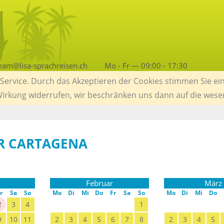
eam@lisa-sprachreisen.ch
Mo - Fr — 09:00 - 17:30
ervice. Durch das Akzeptieren der Cookies stimmen Sie ein
 Wirkung widerrufen, wir beschränken uns dann auf die wese
R CARTAGENA
Februar
März
r
Sa
So
Mo
Di
Mi
Do
Fr
Sa
So
Mo
Di
Mi
Do
2
3
4
1
9
10
11
2
3
4
5
6
7
8
2
3
4
5