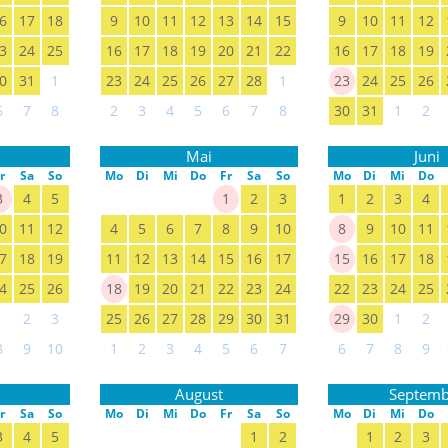
6
17
18
9
10
11
12
13
14
15
9
10
11
12
3
24
25
16
17
18
19
20
21
22
16
17
18
19
0
31
1
23
24
25
26
27
28
1
23
24
25
26
6
7
8
2
3
4
5
6
7
8
30
31
1
2
Mai
Juni
r
Sa
So
Mo
Di
Mi
Do
Fr
Sa
So
Mo
Di
Mi
Do
3
4
5
1
2
3
1
2
3
4
0
11
12
4
5
6
7
8
9
10
8
9
10
11
7
18
19
11
12
13
14
15
16
17
15
16
17
18
4
25
26
18
19
20
21
22
23
24
22
23
24
25
1
2
3
25
26
27
28
29
30
31
29
30
1
2
8
9
10
1
2
3
4
5
6
7
6
7
8
9
August
Septemb
r
Sa
So
Mo
Di
Mi
Do
Fr
Sa
So
Mo
Di
Mi
Do
3
4
5
1
2
1
2
3