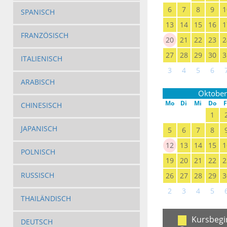
6
7
8
9
1
SPANISCH
13
14
15
16
1
FRANZÖSISCH
20
21
22
23
2
27
28
29
30
3
ITALIENISCH
3
4
5
6
ARABISCH
Oktober
Mo
Di
Mi
Do
F
CHINESISCH
1
JAPANISCH
5
6
7
8
12
13
14
15
1
POLNISCH
19
20
21
22
2
RUSSISCH
26
27
28
29
3
2
3
4
5
THAILÄNDISCH
Kursbegi
DEUTSCH