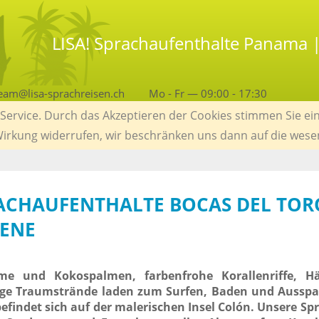
LISA! Sprachaufenthalte Panama 
eam@lisa-sprachreisen.ch
Mo - Fr — 09:00 - 17:30
ervice. Durch das Akzeptieren der Cookies stimmen Sie ein
 Wirkung widerrufen, wir beschränken uns dann auf die wese
RACHAUFENTHALTE BOCAS DEL TOR
ENE
e und Kokospalmen, farbenfrohe Korallenriffe, H
nge Traumstrände laden zum Surfen, Baden und Ausspa
befindet sich auf der malerischen Insel Colón. Unsere Sp