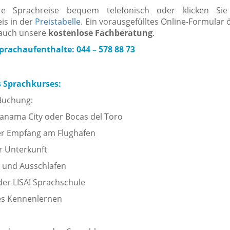
re Sprachreise bequem telefonisch oder klicken Si
is in der
Preistabelle
. Ein vorausgefülltes Online-Formular ö
 auch unsere
kostenlose Fachberatung
.
rachaufenthalte: 044 – 578 88 73
s Sprachkurses:
 Buchung:
anama City oder Bocas del Toro
er Empfang am Flughafen
r Unterkunft
und Ausschlafen
der LISA! Sprachschule
es Kennenlernen