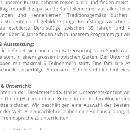
t unserer Kursteilnehmer reisen allein und finden meis
ltag freundliche, passende Kursteilenehmer aus allen Teile
unden und Kennenlernen. Traditionsgemäss buchen 
n Studenten und gebildete junge Berufstätige zwischen
wie etablierte Berufstätige zwischen 35 Jahren und 4
mer über 50 Jahre finden sich in unserem Programm gut wi
& Ausstattung:
le befindet sich nur einen Katzensprung vom Sandstrand
la steht in einem grossen tropischen Garten. Der Unterrich
ppen mit maximal 6 Teilnehmern statt. Eine familiäre 
schnelle Lernerfolge. An unserer Schule steht kostenfreie
& Unterricht:
chten in der Direktmethode. Unser Unterrichtskonzept wi
n Union (EU) empfohlen. Bereits in der ersten Woche sind
ritte sichtbar. Wir beschäftigen eine Auswahl der besten
r der Welt. Alle Sprachlehrer haben eine Fachausbildung, d
s Fremdsprache zu unterrichten.