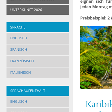
eignen sich fü
jeden Montag mö
UNTERKUNFT 2026
Preisbeispiel: 
SPRACHE
ENGLISCH
SPANISCH
FRANZÖSISCH
ITALIENISCH
SPRACHAUFENTHALT
ERWACHSENE
ENGLISCH