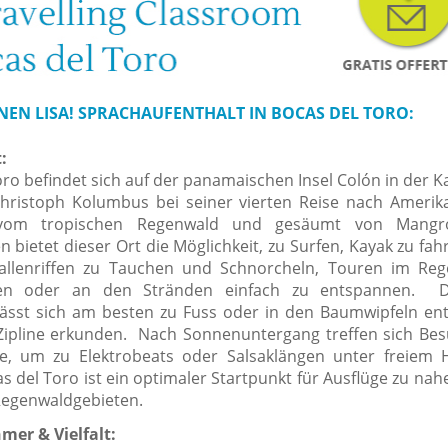
NEN LISA! SPRACHAUFENTHALT IN BOCAS DEL TORO:
:
ro befindet sich auf der panamaischen Insel Colón in der Ka
Christoph Kolumbus bei seiner vierten Reise nach Amerik
om tropischen Regenwald und gesäumt von Mangr
bietet dieser Ort die Möglichkeit, zu Surfen, Kayak zu fah
allenriffen zu Tauchen und Schnorcheln, Touren im Re
en oder an den Stränden einfach zu entspannen. D
ässt sich am besten zu Fuss oder in den Baumwipfeln ent
ipline erkunden. Nach Sonnenuntergang treffen sich Be
he, um zu Elektrobeats oder Salsaklängen unter freiem
s del Toro ist ein optimaler Startpunkt für Ausflüge zu na
Regenwaldgebieten.
mer & Vielfalt: