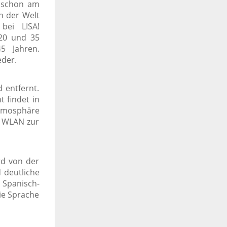
t schon am
n der Welt
bei LISA!
 20 und 35
5 Jahren.
eder.
 entfernt.
t findet in
Atmosphäre
s WLAN zur
rd von der
 deutliche
 Spanisch-
ie Sprache