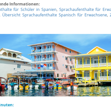
ende Informationen:
thalte für Schüler in Spanien
,
Sprachaufenthalte für Erw
,
Übersicht Sprachaufenthalte Spanisch für Erwachsene
,
inuten: