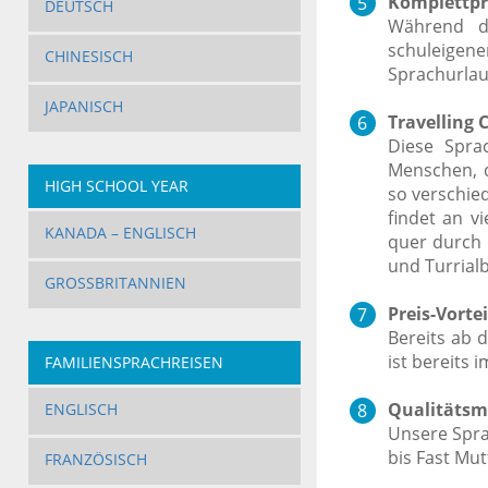
Komplettpr
DEUTSCH
Während d
schuleigene
CHINESISCH
Sprachurlau
JAPANISCH
Travelling 
Diese Sprac
Menschen, 
HIGH SCHOOL YEAR
so verschie
findet an v
KANADA – ENGLISCH
quer durch 
und Turrialb
GROSSBRITANNIEN
Preis-Vortei
Bereits ab 
ist bereits 
FAMILIENSPRACHREISEN
Qualitätsm
ENGLISCH
Unsere Spra
bis Fast Mut
FRANZÖSISCH