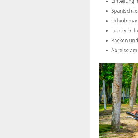
Einteilung
Spanisch l
Urlaub ma
Letzter Sch
Packen und
Abreise am