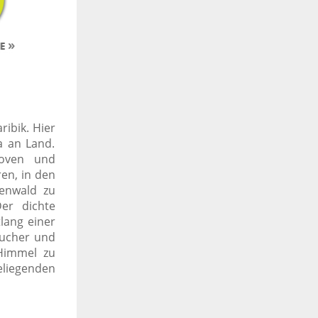
ribik. Hier
a an Land.
oven und
ren, in den
genwald zu
er dichte
lang einer
sucher und
 Himmel zu
heliegenden