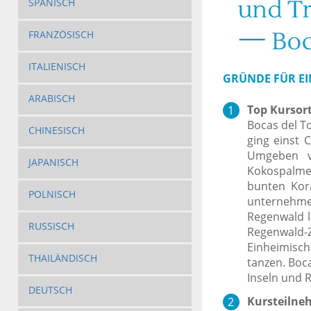
SPANISCH
FRANZÖSISCH
ITALIENISCH
GRÜNDE FÜR EI
ARABISCH
Top Kursort
Bocas del To
CHINESISCH
ging einst 
Umgeben v
JAPANISCH
Kokospalmen 
bunten Kor
POLNISCH
unternehm
Regenwald l
RUSSISCH
Regenwald-Z
Einheimisc
THAILÄNDISCH
tanzen. Boca
Inseln und 
DEUTSCH
Kursteilneh