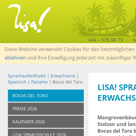
044 – 578 88 73
t
Diese Website verwendet Cookies für den bestmöglichen S
ablehnen
und Ihre Einwilligung jederzeit mit zukünftiger
Sprachaufenthalte
|
Erwachsene
|
Spanisch
|
Panama
| Bocas del Toro
LISA! SP
ERWACHS
BOCAS DEL TORO
PREISE 2026
Mangrovenbäum
KALENDER 2026
Stelzen und la
Bocas del Toro 
LISA! SPRACHSCHULE 2026