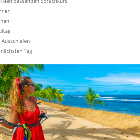
 in den passenden Sprachkurs
ernen
chen
ultag
 Ausschlafen
 nächsten Tag