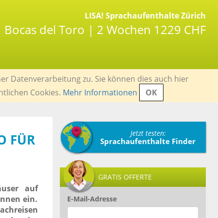
LISA! Sprachaufenthalte Zürich
| Bocas del Toro | 2 Wochen 1229 CHF
er Datenverarbeitung zu. Sie können dies auch hier
ntlichen Cookies.
Mehr Informationen
OK
Jetzt testen:
O FÜR
Sprachaufenthalte Finder
GRATIS OFFERTE
äuser auf
nnen ein.
E-Mail-Adresse
rachreisen