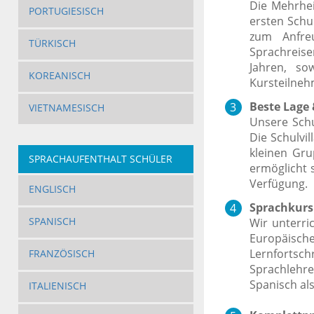
Die Mehrhei
PORTUGIESISCH
ersten Schu
zum Anfre
TÜRKISCH
Sprachreise
Jahren, so
KOREANISCH
Kursteilneh
Beste Lage 
VIETNAMESISCH
Unsere Schu
Die Schulvil
kleinen Gru
SPRACHAUFENTHALT SCHÜLER
ermöglicht 
Verfügung.
ENGLISCH
Sprachkurs 
SPANISCH
Wir unterri
Europäische
Lernfortsch
FRANZÖSISCH
Sprachlehre
Spanisch al
ITALIENISCH