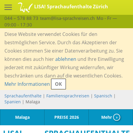
LISA! Sprachaufenthalte Zürich
044 – 578 88 73
team@lisa-sprachreisen.ch
Mo - Fr —
09:00 - 17:30
Diese Website verwendet Cookies für den
bestmöglichen Service. Durch das Akzeptieren der
Cookies stimmen Sie einer Datenverarbeitung zu. Sie
können dies auch hier
ablehnen
und Ihre Einwilligung
jederzeit mit zukünftiger Wirkung widerrufen, wir
beschränken uns dann auf die wesentlichen Cookies.
Mehr Informationen
OK
Sprachaufenthalte
|
Familiensprachreisen
|
Spanisch
|
Spanien
| Malaga
Malaga
PREISE 2026
Mehr
›