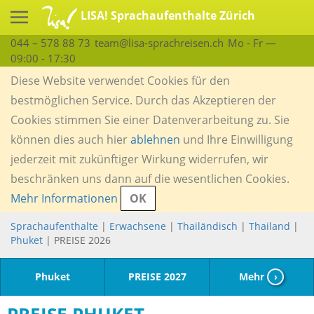
LISA! Sprachaufenthalte Zürich
044 – 578 88 73
team@lisa-sprachreisen.ch
Mo - Fr —
09:00 - 17:30
Diese Website verwendet Cookies für den
bestmöglichen Service. Durch das Akzeptieren der
Cookies stimmen Sie einer Datenverarbeitung zu. Sie
können dies auch hier
ablehnen
und Ihre Einwilligung
jederzeit mit zukünftiger Wirkung widerrufen, wir
beschränken uns dann auf die wesentlichen Cookies.
Mehr Informationen
OK
Sprachaufenthalte
|
Erwachsene
|
Thailändisch
|
Thailand
|
Phuket
| PREISE 2026
Phuket
PREISE 2027
Mehr
›