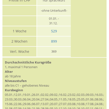
Preise in CHF
nur Sprachkurs
-ohne Unterkunft-
01.01. -
31.12.
1 Woche
529
2 Wochen
899
Verl. Woche
369
Durchschnittliche Kursgröße
1, maximal 1 Personen
Alter
ab 18 Jahre
Niveaustufen
alle bis C1 – gehobenes Niveau
Kursbeginn
05.01.;12.01.;19.01.;26.01.;02.02.;09.02.;16.02.;23.02.;02.03.;09.03.;16.03.;
23.03.;30.03.;06.04.;20.04.;27.04.;04.05.;11.05.;18.05.;25.05.;01.06.;08.06.;
15.06.;22.06.;29.06.;06.07.;13.07.;20.07.;27.07.;03.08.;10.08.;17.08.;24.08.;
31.08.;07.09.;14.09.;21.09.;28.09.;05.10.;12.10.;19.10.;26.10.;02.11.;09.11.;