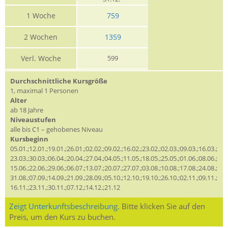
1 Woche
759
2 Wochen
1359
Verl. Woche
599
Durchschnittliche Kursgröße
1, maximal 1 Personen
Alter
ab 18 Jahre
Niveaustufen
alle bis C1 – gehobenes Niveau
Kursbeginn
05.01.;12.01.;19.01.;26.01.;02.02.;09.02.;16.02.;23.02.;02.03.;09.03.;16.03.;
23.03.;30.03.;06.04.;20.04.;27.04.;04.05.;11.05.;18.05.;25.05.;01.06.;08.06.;
15.06.;22.06.;29.06.;06.07.;13.07.;20.07.;27.07.;03.08.;10.08.;17.08.;24.08.;
31.08.;07.09.;14.09.;21.09.;28.09.;05.10.;12.10.;19.10.;26.10.;02.11.;09.11.;
16.11.;23.11.;30.11.;07.12.;14.12.;21.12
Zeigt Unterkunftsbeschreibung.
Bitte klicken Sie auf den
Preis, um den Kurs zu buchen.