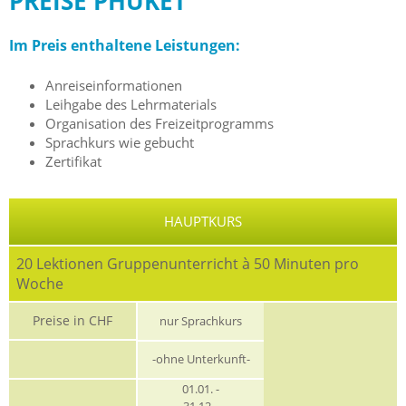
PREISE PHUKET
Im Preis enthaltene Leistungen:
Anreiseinformationen
Leihgabe des Lehrmaterials
Organisation des Freizeitprogramms
Sprachkurs wie gebucht
Zertifikat
HAUPTKURS
20 Lektionen Gruppenunterricht à 50 Minuten pro
Woche
Preise in CHF
nur Sprachkurs
-ohne Unterkunft-
01.01. -
31.12.