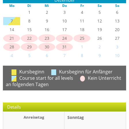
Mo
Di
Mi
Do
Fr
Sa
So
1
2
3
4
5
6
7
8
9
10
11
12
13
14
15
16
17
18
19
20
21
22
23
24
25
26
27
28
29
30
31
1
2
3
4
5
6
7
8
9
10
Kursbeginn
Kursbeginn für Anfänger
Course start for all levels
Kein Unterricht
an folgenden Tagen
Details
Anreisetag
Sonntag