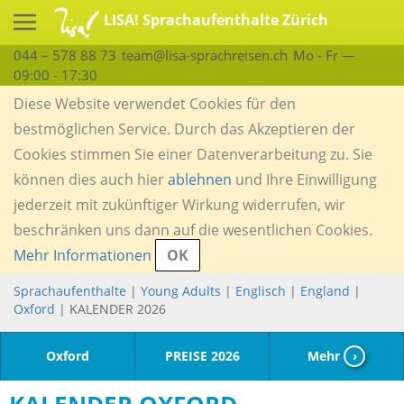
LISA! Sprachaufenthalte Zürich
044 – 578 88 73
team@lisa-sprachreisen.ch
Mo - Fr —
09:00 - 17:30
Diese Website verwendet Cookies für den
bestmöglichen Service. Durch das Akzeptieren der
Cookies stimmen Sie einer Datenverarbeitung zu. Sie
können dies auch hier
ablehnen
und Ihre Einwilligung
jederzeit mit zukünftiger Wirkung widerrufen, wir
beschränken uns dann auf die wesentlichen Cookies.
Mehr Informationen
OK
Sprachaufenthalte
|
Young Adults
|
Englisch
|
England
|
Oxford
| KALENDER 2026
Oxford
PREISE 2026
Mehr
›