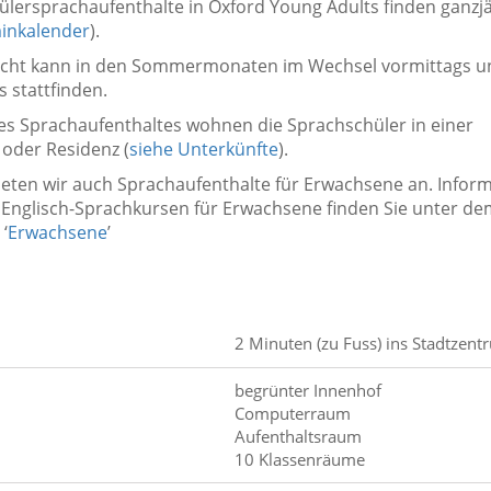
lersprachaufenthalte in Oxford Young Adults finden ganzjä
inkalender
).
icht kann in den Sommermonaten im Wechsel vormittags u
 stattfinden.
s Sprachaufenthaltes wohnen die Sprachschüler in einer
e
oder Residenz
(
siehe Unterkünfte
).
ieten wir auch Sprachaufenthalte für Erwachsene an. Infor
 Englisch-Sprachkursen für Erwachsene finden Sie unter de
‘
Erwachsene
’
2 Minuten (zu Fuss) ins Stadtzent
begrünter Innenhof
Computerraum
Aufenthaltsraum
10 Klassenräume