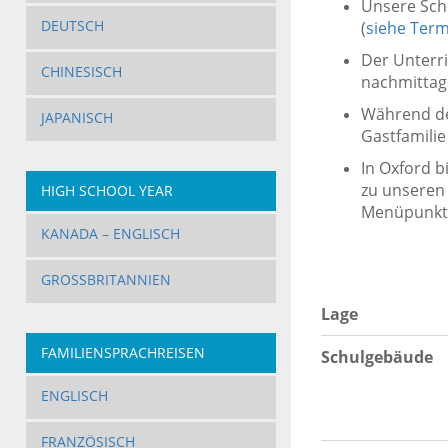
Unsere Schü
DEUTSCH
(
siehe Term
Der Unterr
CHINESISCH
nachmittags
Während de
JAPANISCH
Gastfamili
In Oxford b
zu unseren
HIGH SCHOOL YEAR
Menüpunkt 
KANADA – ENGLISCH
GROSSBRITANNIEN
Lage
FAMILIENSPRACHREISEN
Schulgebäude
ENGLISCH
FRANZÖSISCH