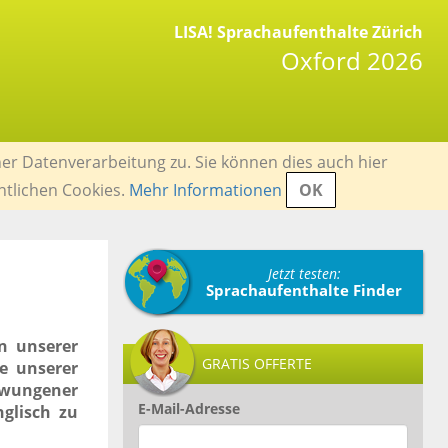
LISA! Sprachaufenthalte Zürich
Oxford 2026
er Datenverarbeitung zu. Sie können dies auch hier
ntlichen Cookies.
Mehr Informationen
OK
Jetzt testen:
Sprachaufenthalte Finder
n unserer
GRATIS OFFERTE
re unserer
zwungener
E-Mail-Adresse
glisch zu