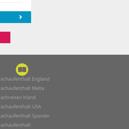
rachaufenthalt England
rachaufenthalt Malta
achreisen Irland
rachaufenthalt USA
rachaufenthalt Spanien
rachaufenthalt