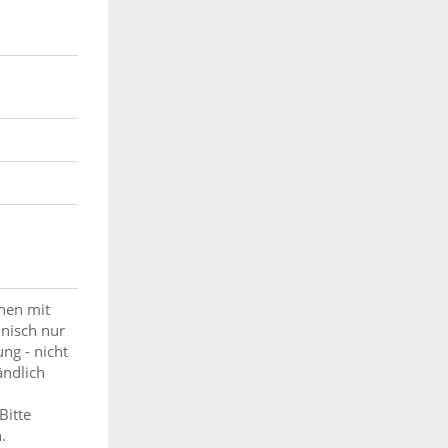
onen mit
hnisch nur
ng - nicht
ändlich
Bitte
.