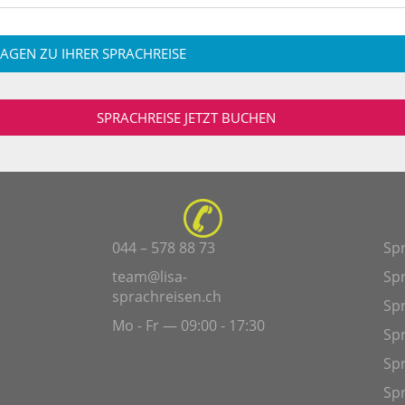
RAGEN ZU IHRER SPRACHREISE
SPRACHREISE JETZT BUCHEN
044 – 578 88 73
Sp
team@lisa-
Sp
sprachreisen.ch
Spr
Mo - Fr — 09:00 - 17:30
Sp
Sp
Sp