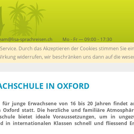
eam@lisa-sprachreisen.ch
Mo - Fr — 09:00 - 17:30
ervice. Durch das Akzeptieren der Cookies stimmen Sie ein
 Wirkung widerrufen, wir beschränken uns dann auf die wese
RACHSCHULE IN OXFORD
 für junge Erwachsene von 16 bis 20 Jahren findet a
n Oxford statt. Die herzliche und familiäre Atmosphä
hschule bietet ideale Voraussetzungen, um in unge
 in internationalen Klassen schnell und fliessend En