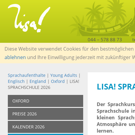
044 – 578 88 73
t
Diese Website verwendet Cookies für den bestmöglichen S
ablehnen
und Ihre Einwilligung jederzeit mit zukünftiger
Sprachaufenthalte
|
Young Adults
|
Englisch
|
England
|
Oxford
| LISA!
LISA! SP
SPRACHSCHULE 2026
OXFORD
Der Sprachkurs
Sprachschule i
PREISE 2026
kleinen Sprac
Atmosphäre und
KALENDER 2026
lernen.