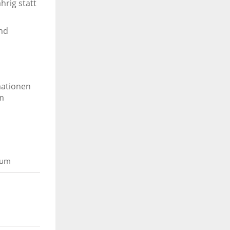
hrig statt
nd
mationen
m
rum