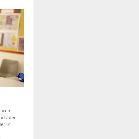
ahren
ind aber
er in