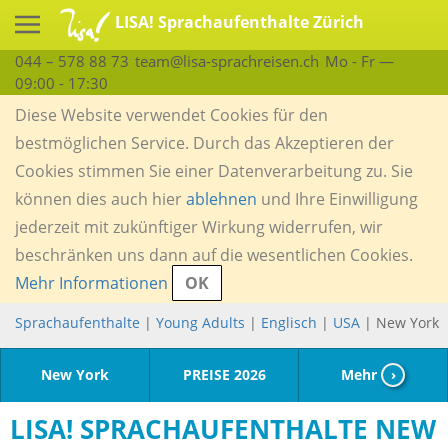
LISA! Sprachaufenthalte Zürich
044 – 578 88 73
team@lisa-sprachreisen.ch
Mo - Fr —
09:00 - 17:30
Diese Website verwendet Cookies für den
bestmöglichen Service. Durch das Akzeptieren der
Cookies stimmen Sie einer Datenverarbeitung zu. Sie
können dies auch hier
ablehnen
und Ihre Einwilligung
jederzeit mit zukünftiger Wirkung widerrufen, wir
beschränken uns dann auf die wesentlichen Cookies.
Mehr Informationen
OK
Sprachaufenthalte
|
Young Adults
|
Englisch
|
USA
| New York
New York
PREISE 2026
Mehr
›
LISA! SPRACHAUFENTHALTE NEW