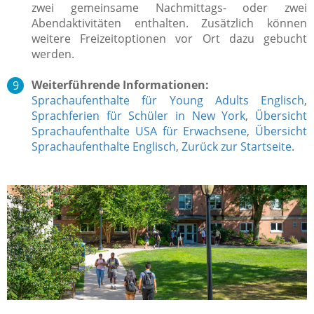
zwei gemeinsame Nachmittags- oder zwei
Abendaktivitäten enthalten. Zusätzlich können
weitere Freizeitoptionen vor Ort dazu gebucht
werden.
Weiterführende Informationen:
Sprachaufenthalte für Young Adults Englisch
,
Sprachferien für Schüler in New York
,
Übersicht
Sprachaufenthalte USA für Erwachsene
,
Übersicht
Sprachaufenthalte Englisch
,
Zurück zur Startseite
.